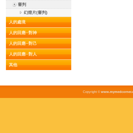
審判
幻燈片(審判)
人的處境
人的回應─對神
人的回應─對己
人的回應─對人
其他
Copyright ©
www.mymedcorner