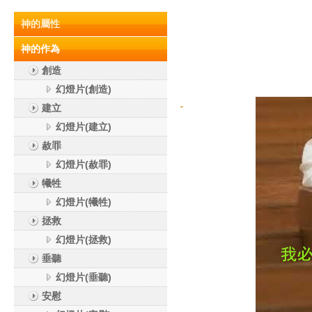
神的屬性
神的作為
創造
幻燈片(創造)
建立
幻燈片(建立)
赦罪
幻燈片(赦罪)
犧牲
幻燈片(犧牲)
拯救
幻燈片(拯救)
垂聽
幻燈片(垂聽)
安慰