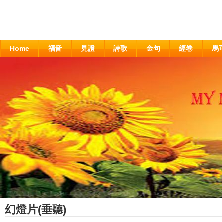
Home
福音
見證
詩歌
金句
經卷
馬
幻燈片(垂聽)