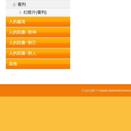
審判
幻燈片(審判)
人的處境
人的回應─對神
人的回應─對己
人的回應─對人
其他
Copyright ©
www.mymedcorner