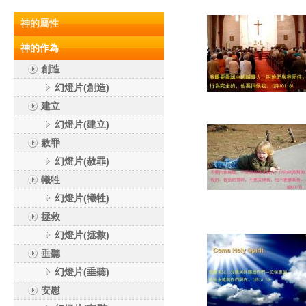
神的屬性
神的作為
創造
幻燈片(創造)
建立
幻燈片(建立)
赦罪
幻燈片(赦罪)
犧牲
幻燈片(犧牲)
拯救
幻燈片(拯救)
垂聽
幻燈片(垂聽)
安慰