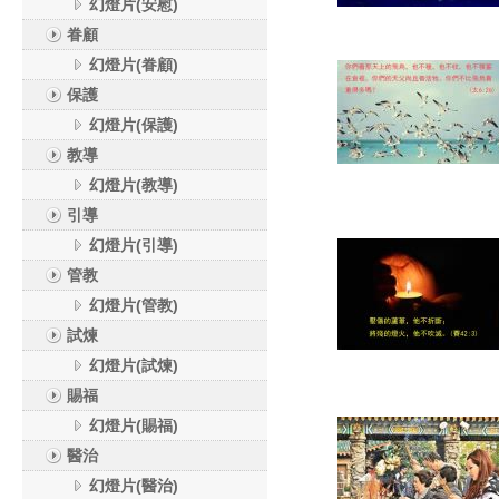
幻燈片(安慰)
眷顧
幻燈片(眷顧)
保護
幻燈片(保護)
教導
幻燈片(教導)
引導
幻燈片(引導)
管教
幻燈片(管教)
試煉
幻燈片(試煉)
賜福
幻燈片(賜福)
醫治
幻燈片(醫治)