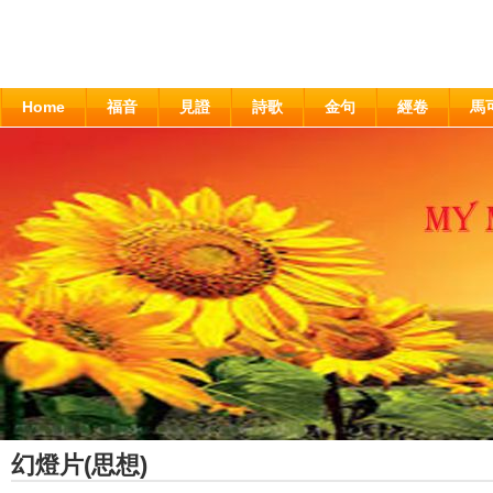
Home
福音
見證
詩歌
金句
經卷
馬
幻燈片(思想)