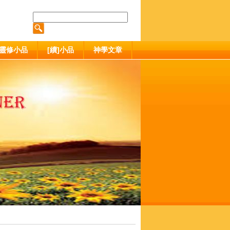
靈修小品
[續]小品
神學文章