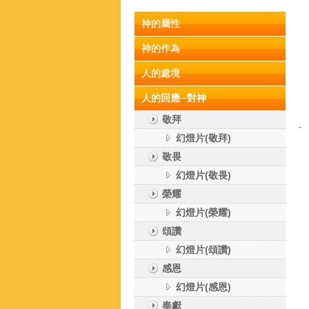
神的屬性
神的作為
人的處境
人的回應─對神
敬拜
幻燈片(敬拜)
敬畏
幻燈片(敬畏)
榮耀
幻燈片(榮耀)
頌讚
幻燈片(頌讚)
感恩
幻燈片(感恩)
奉獻