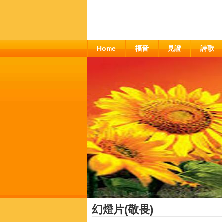
Home
福音
見證
詩歌
幻燈片(敬畏)