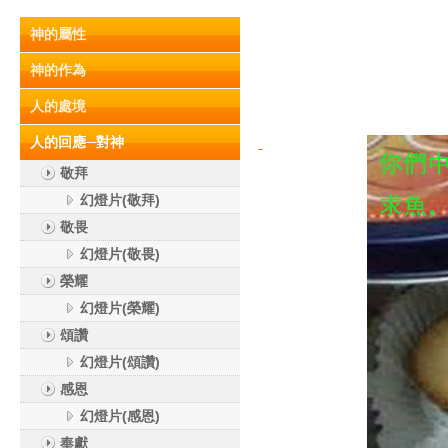
神的屬性
神的作為
人的處境
人的回應─對神
敬拜
幻燈片(敬拜)
敬畏
幻燈片(敬畏)
榮耀
幻燈片(榮耀)
頌讚
幻燈片(頌讚)
感恩
幻燈片(感恩)
奉獻