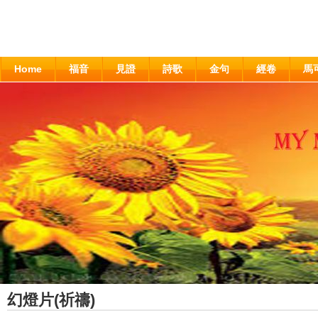
Home
福音
見證
詩歌
金句
經卷
馬
幻燈片(祈禱)