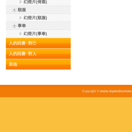
幻燈片(倚靠)
順服
幻燈片(順服)
事奉
幻燈片(事奉)
人的回應─對己
人的回應─對人
其他
Copyright ©
www.mymedcorner