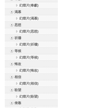
幻燈片(奉獻)
渴慕
幻燈片(渴慕)
思想
幻燈片(思想)
祈禱
幻燈片(祈禱)
等候
幻燈片(等候)
悔改
幻燈片(悔改)
相信
幻燈片(相信)
盼望
幻燈片(盼望)
倚靠