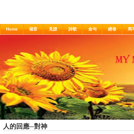
Home
福音
見證
詩歌
金句
經卷
馬
人的回應─對神