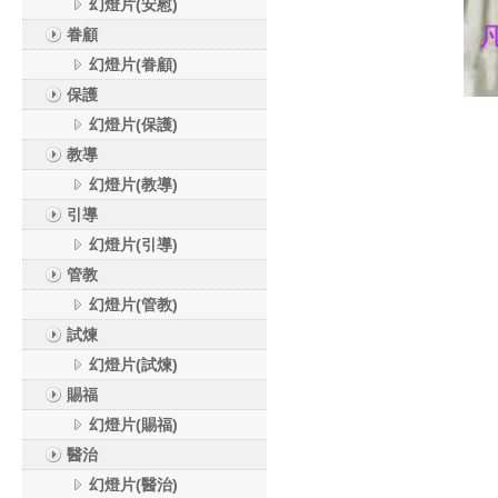
幻燈片(安慰)
眷顧
幻燈片(眷顧)
保護
幻燈片(保護)
教導
幻燈片(教導)
引導
幻燈片(引導)
管教
幻燈片(管教)
試煉
幻燈片(試煉)
賜福
幻燈片(賜福)
醫治
幻燈片(醫治)