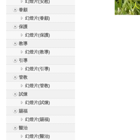
幻燈片(安慰)
眷顧
幻燈片(眷顧)
保護
幻燈片(保護)
教導
幻燈片(教導)
引導
幻燈片(引導)
管教
幻燈片(管教)
試煉
幻燈片(試煉)
賜福
幻燈片(賜福)
醫治
幻燈片(醫治)