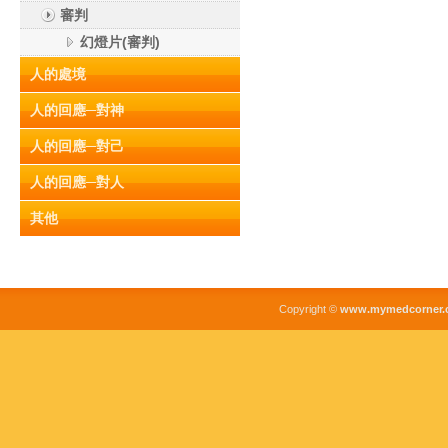
審判
幻燈片(審判)
人的處境
人的回應─對神
人的回應─對己
人的回應─對人
其他
Copyright ©
www.mymedcorner