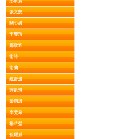
彭家麗
張文慈
關心妍
李璧琦
鄭欣宜
衛詩
衛蘭
鍾舒漫
薛凱琪
梁雨恩
李雯希
楊芷瑩
孫耀威