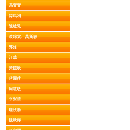
馮寶寶
韓馬利
陳敏兒
歐錦棠、萬斯敏
郭鋒
江華
黃愷欣
蔣麗萍
周慧敏
李彩華
龐秋雁
魏秋樺