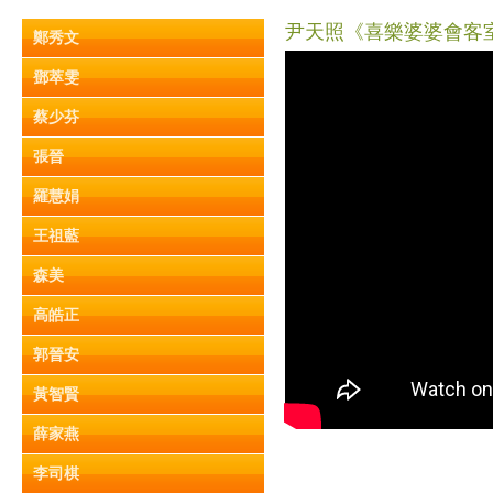
尹天照《喜樂婆婆會客室》
鄭秀文
鄧萃雯
蔡少芬
張晉
羅慧娟
王祖藍
森美
高皓正
郭晉安
黃智賢
薛家燕
李司棋