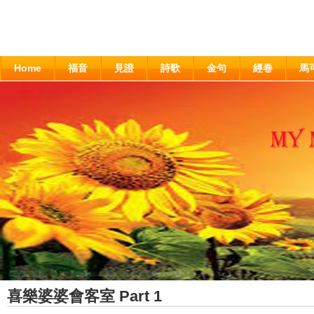
Home
福音
見證
詩歌
金句
經卷
馬
喜樂婆婆會客室 Part 1