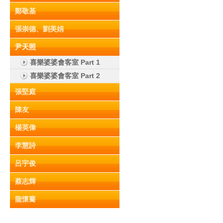
鄭敬基
張崇德、劉美娟
尹天照
喜樂婆婆會客室 Part 1
喜樂婆婆會客室 Part 2
張堅庭
陳友
楊英偉
李慧詩
呂宇俊
蔡志輝
龍懷騫