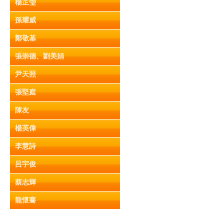
楊芷瑩
孫耀威
鄭敬基
張崇德、劉美娟
尹天照
張堅庭
陳友
楊英偉
李慧詩
呂宇俊
蔡志輝
龍懷騫