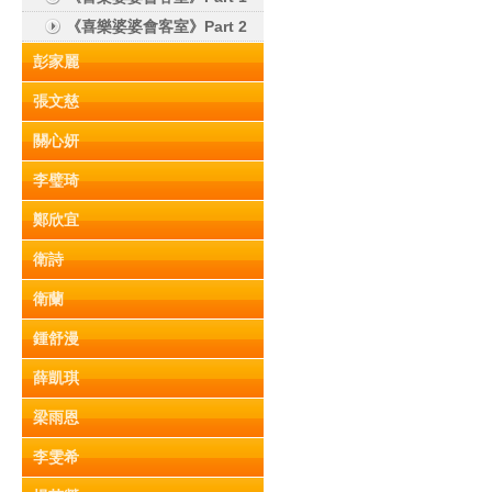
《喜樂婆婆會客室》Part 2
彭家麗
張文慈
關心妍
李璧琦
鄭欣宜
衛詩
衛蘭
鍾舒漫
薛凱琪
梁雨恩
李雯希