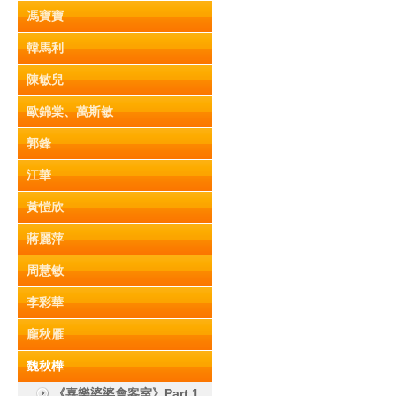
馮寶寶
韓馬利
陳敏兒
歐錦棠、萬斯敏
郭鋒
江華
黃愷欣
蔣麗萍
周慧敏
李彩華
龐秋雁
魏秋樺
《喜樂婆婆會客室》Part 1