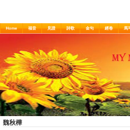
Home
福音
見證
詩歌
金句
經卷
馬
魏秋樺