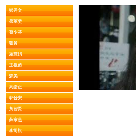
鄭秀文
鄧萃雯
蔡少芬
張晉
羅慧娟
王祖藍
森美
高皓正
郭晉安
黃智賢
薛家燕
李司棋