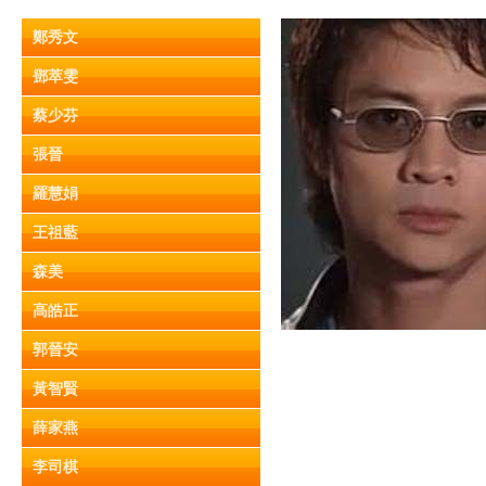
鄭秀文
鄧萃雯
蔡少芬
張晉
羅慧娟
王祖藍
森美
高皓正
郭晉安
黃智賢
薛家燕
李司棋