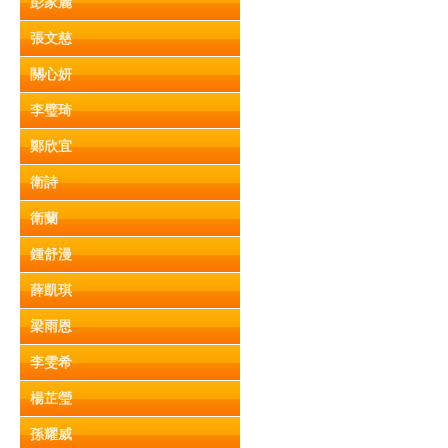
彭家麗
張文慈
關心妍
李璧琦
鄭欣宜
衛詩
衛蘭
鍾舒漫
薛凱琪
梁雨恩
李雯希
楊芷瑩
孫耀威