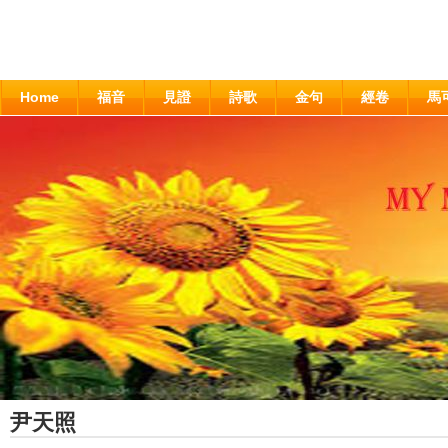
Home
福音
見證
詩歌
金句
經卷
馬
尹天照