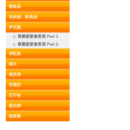
鄭敬基
張崇德、劉美娟
尹天照
喜樂婆婆會客室 Part 1
喜樂婆婆會客室 Part 2
張堅庭
陳友
楊英偉
李慧詩
呂宇俊
蔡志輝
龍懷騫