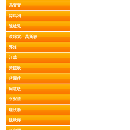
馮寶寶
韓馬利
陳敏兒
歐錦棠、萬斯敏
郭鋒
江華
黃愷欣
蔣麗萍
周慧敏
李彩華
龐秋雁
魏秋樺