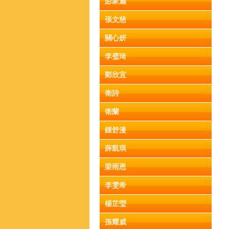
彭家麗
張文慈
關心妍
李璧琦
鄭欣宜
衛詩
衛蘭
鍾舒漫
薛凱琪
梁雨恩
李雯希
楊芷瑩
孫耀威