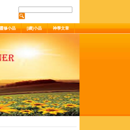
靈修小品
[續]小品
神學文章