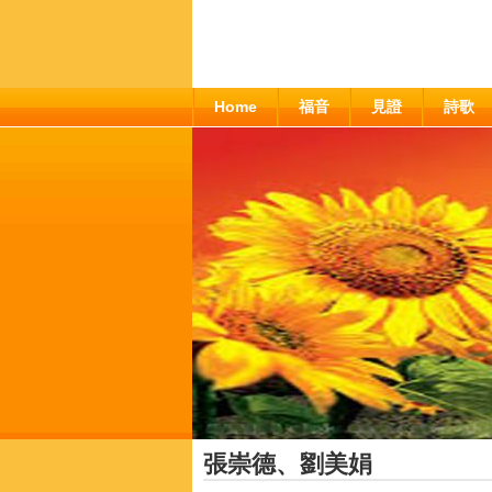
Home
福音
見證
詩歌
張崇德、劉美娟