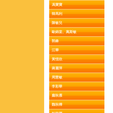
馮寶寶
韓馬利
陳敏兒
歐錦棠、萬斯敏
郭鋒
江華
黃愷欣
蔣麗萍
周慧敏
李彩華
龐秋雁
魏秋樺