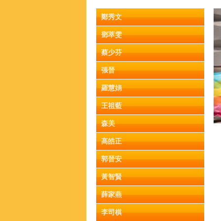
鄭秀文
鄧萃雯
蔡少芬
張晉
羅慧娟
王祖藍
森美
高皓正
郭晉安
黃智賢
薛家燕
李司棋