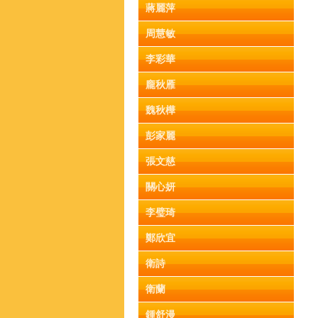
蔣麗萍
周慧敏
李彩華
龐秋雁
魏秋樺
彭家麗
張文慈
關心妍
李璧琦
鄭欣宜
衛詩
衛蘭
鍾舒漫