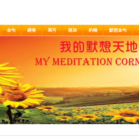
金句
經卷
馬可
路加
約翰
默想金句