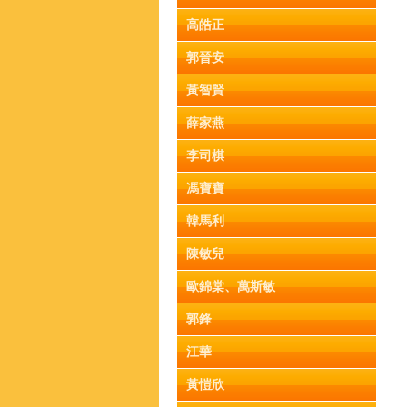
高皓正
郭晉安
黃智賢
薛家燕
李司棋
馮寶寶
韓馬利
陳敏兒
歐錦棠、萬斯敏
郭鋒
江華
黃愷欣