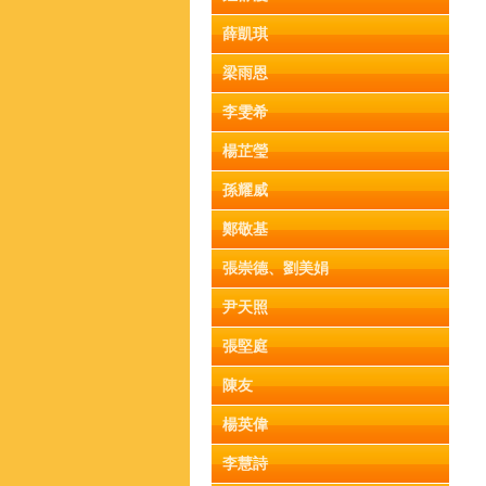
薛凱琪
梁雨恩
李雯希
楊芷瑩
孫耀威
鄭敬基
張崇德、劉美娟
尹天照
張堅庭
陳友
楊英偉
李慧詩