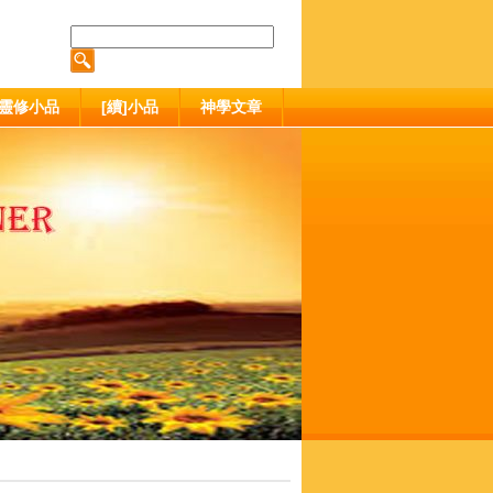
靈修小品
[續]小品
神學文章