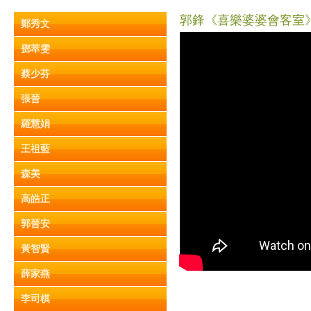
郭鋒《喜樂婆婆會客室》Pa
鄭秀文
鄧萃雯
蔡少芬
張晉
羅慧娟
王祖藍
森美
高皓正
郭晉安
黃智賢
薛家燕
李司棋