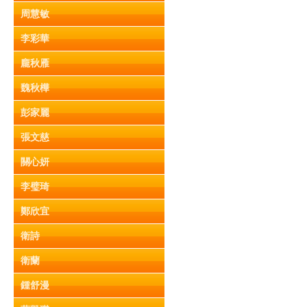
周慧敏
李彩華
龐秋雁
魏秋樺
彭家麗
張文慈
關心妍
李璧琦
鄭欣宜
衛詩
衛蘭
鍾舒漫