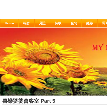
Home
福音
見證
詩歌
金句
經卷
馬
喜樂婆婆會客室 Part 5