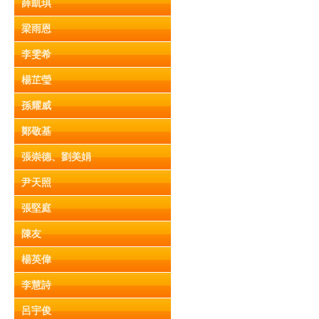
薛凱琪
梁雨恩
李雯希
楊芷瑩
孫耀威
鄭敬基
張崇德、劉美娟
尹天照
張堅庭
陳友
楊英偉
李慧詩
呂宇俊