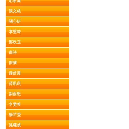
彭家麗
張文慈
關心妍
李璧琦
鄭欣宜
衛詩
衛蘭
鍾舒漫
薛凱琪
梁雨恩
李雯希
楊芷瑩
孫耀威