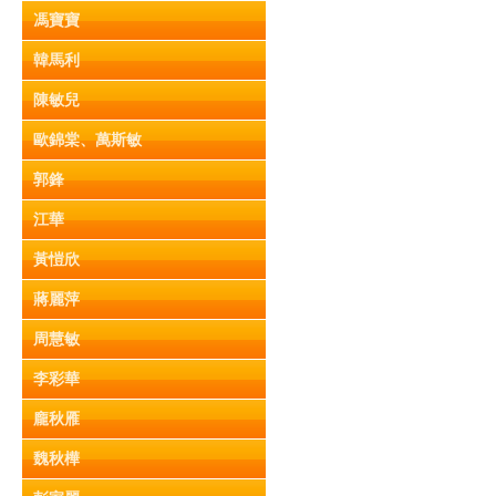
馮寶寶
韓馬利
陳敏兒
歐錦棠、萬斯敏
郭鋒
江華
黃愷欣
蔣麗萍
周慧敏
李彩華
龐秋雁
魏秋樺