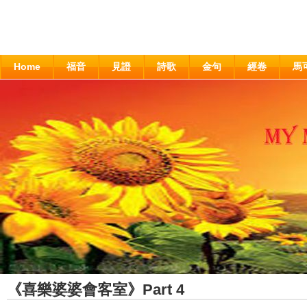
Home
福音
見證
詩歌
金句
經卷
馬
《喜樂婆婆會客室》Part 4