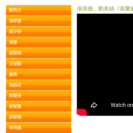
張崇德、劉美娟《喜樂婆婆
鄭秀文
鄧萃雯
蔡少芬
張晉
羅慧娟
王祖藍
森美
高皓正
郭晉安
黃智賢
薛家燕
李司棋