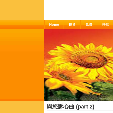
Home
福音
見證
詩歌
與您訴心曲 (part 2)