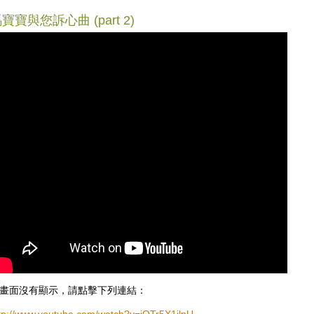
寶寶與您訴心曲 (part 2)
畫面沒有顯示，請點擊下列連結：