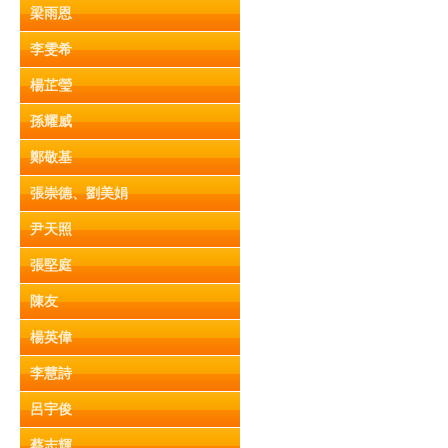
梁雨恩
李雯希
楊芷瑩
孫耀威
鄭敬基
張崇德、劉美娟
尹天照
張堅庭
陳友
楊英偉
李慧詩
呂宇俊
蔡志輝