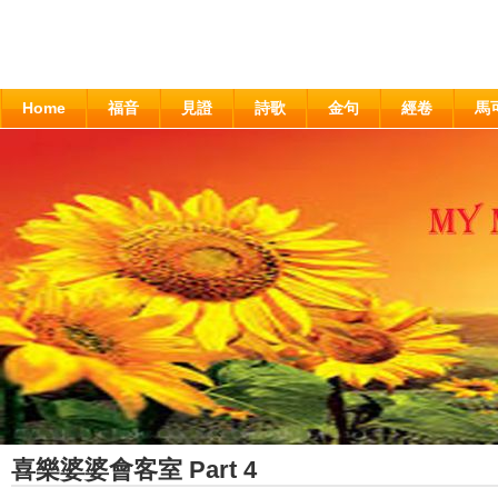
Home
福音
見證
詩歌
金句
經卷
馬
喜樂婆婆會客室 Part 4