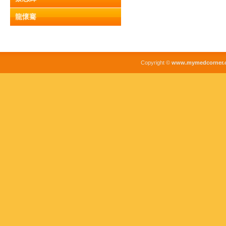
龍懷騫
Copyright ©
www.mymedcorner