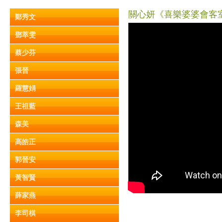
關心妍《喜樂婆婆會客室》
鄭秀文
鄧萃雯
蔡少芬
張晉
羅慧娟
王祖藍
森美
高皓正
郭晉安
黃智賢
薛家燕
李司棋