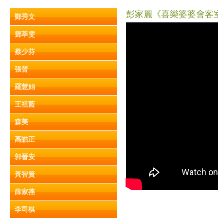
彭家麗《喜樂婆婆會客室》
鄭秀文
鄧萃雯
蔡少芬
張晉
羅慧娟
王祖藍
森美
高皓正
郭晉安
黃智賢
薛家燕
李司棋