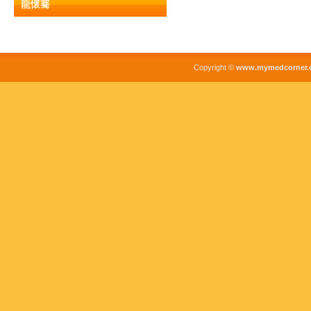
龍懷騫
Copyright ©
www.mymedcorner