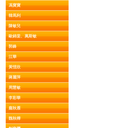
馮寶寶
韓馬利
陳敏兒
歐錦棠、萬斯敏
郭鋒
江華
黃愷欣
蔣麗萍
周慧敏
李彩華
龐秋雁
魏秋樺