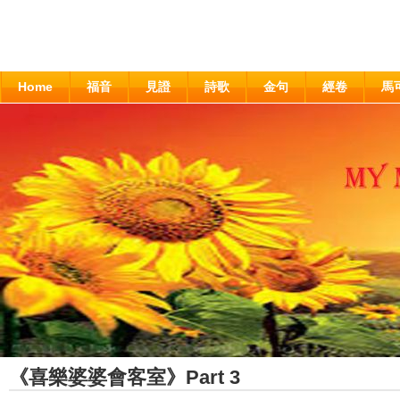
Home
福音
見證
詩歌
金句
經卷
馬
《喜樂婆婆會客室》Part 3