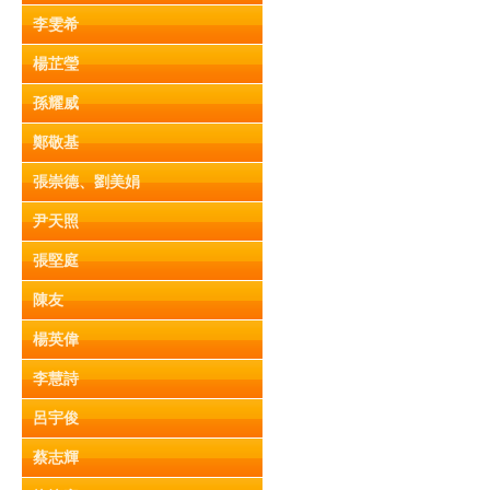
李雯希
楊芷瑩
孫耀威
鄭敬基
張崇德、劉美娟
尹天照
張堅庭
陳友
楊英偉
李慧詩
呂宇俊
蔡志輝