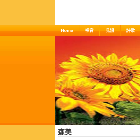
Home
福音
見證
詩歌
森美