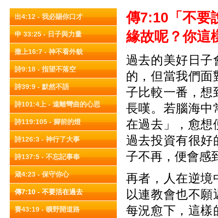
傳7
:10
「不要
出4:12 - 我必賜你口才
緣故呢？你這
申 33:25 - 日子與力量
撒上16:7 - 神不看外貌
過去的美好日子
詩9:18 - 指望不落空
的，但當我們面
詩39:9 - 默然不語
子比較一番，想
詩101:4上 - 遠離彎曲的心思
長嘆。若腦海中
在過去」，愈想
詩119:105 - 腳前的燈
過去投資有很好
詩126:3 - 神行了大事
子不再，便會感
詩137:5 - 不忘記事奉
箴4:23 - 保守你心
再者，人在逆境
以連教會也不願
傳7:10 - 不要活在過去
每況愈下，這樣
賽43:19 - 曠野開道路