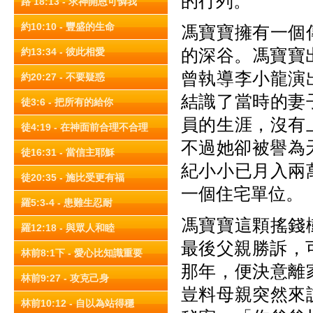
的行列。
路 18:13 - 求神開恩可憐我
約10:10 - 豐盛的生命
馮寶寶擁有一個
的深谷。馮寶寶
約13:34 - 彼此相愛
曾執導李小龍演
約20:27 - 不要疑惑
結識了當時的妻
徒3:6 - 把所有的給你
員的生涯，沒有
徒4:19 - 在神面前合理不合理
不過她卻被譽為天
徒16:31 - 當信主耶穌
紀小小已月入兩
徒20:35 - 施比受更有福
一個住宅單位。
羅5:3-4 - 患難生忍耐
馮寶寶這顆搖錢
羅12:18 - 與眾人和睦
最後父親勝訴，
林前8:1下 - 愛心比知識重要
那年，便決意離
林前9:27 - 攻克己身
豈料母親突然來
林前10:12 - 自以為站得穩