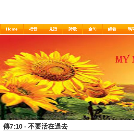
Home
福音
見證
詩歌
金句
經卷
馬
傳7:10 - 不要活在過去