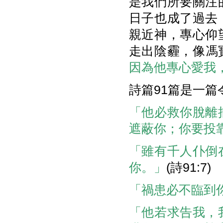
是我們所要關注
日子也成了過去
親近神，專心仰
走出陰霾，像馮寶
因為他專心愛我
詩篇91篇是一
「他必救你脫離
遮蔽你；你要投
「雖有千人仆倒
你。」
(詩91:7)
「禍患必不臨到
「他若求告我，