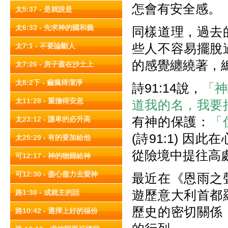
怎會有安全感。
太5:37 - 是就說是
太6:33 - 先求神的國和義
同樣道理，過去
些人不容易擺脫
太7:1 - 不要論斷人
的感覺纏繞著，
太7:26 - 房子蓋在沙土上
太8:2下 - 痲瘋得潔淨
詩91:14說，
「神
太11:28 - 重擔得安息
道我的名，我要
有神的保護：
「
太23:12 - 謙卑的必升高
(詩91:1) 
太25:29 - 有的要加給他
從險境中提往高
可12:17 - 神的物歸給神
可12:30 - 盡心盡力去愛神
最近在《恩雨之
遊歷意大利首都
路1:38 - 成就主的話
歷史的密切關係
路10:42 - 選擇上好的福份