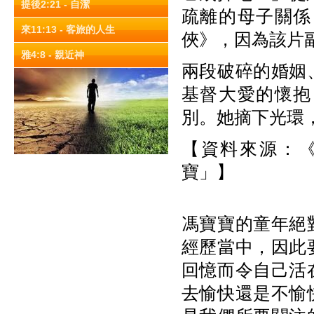
提後2:21 - 自潔
疏離的母子關係
來11:13 - 客旅的人生
俠》，因為該片
雅4:8 - 親近神
兩段破碎的婚姻
基督大愛的懷抱
別。她摘下光環
【資料來源：《
寶」】
馮寶寶的童年絕
經歷當中，因此
回憶而令自己活
去愉快還是不愉