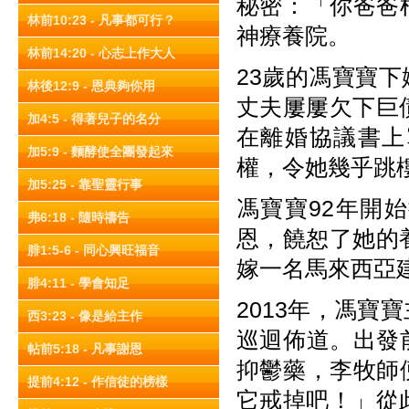
秘密：「你爸爸
林前10:23 - 凡事都可行？
神療養院。
林前14:20 - 心志上作大人
23歲的馮寶寶
林後12:9 - 恩典夠你用
丈夫屢屢欠下巨
加4:5 - 得著兒子的名分
在離婚協議書上
加5:9 - 麵酵使全團發起來
權，令她幾乎跳
加5:25 - 靠聖靈行事
馮寶寶92年開
弗6:18 - 隨時禱告
恩，饒恕了她的
腓1:5-6 - 同心興旺福音
嫁一名馬來西亞
腓4:11 - 學會知足
2013年，馮
西3:23 - 像是給主作
巡迴佈道。出發
帖前5:18 - 凡事謝恩
抑鬱藥，李牧師
提前4:12 - 作信徒的榜樣
它戒掉吧！」從