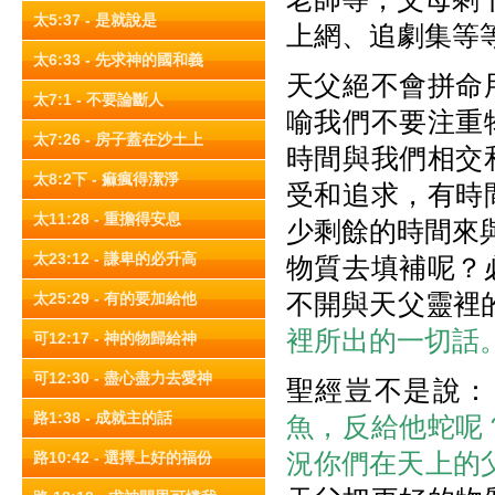
太5:37 - 是就說是
上網、追劇集等
太6:33 - 先求神的國和義
天父絕不會拼命
太7:1 - 不要論斷人
喻我們不要注重
太7:26 - 房子蓋在沙土上
時間與我們相交
太8:2下 - 痲瘋得潔淨
受和追求，有時
太11:28 - 重擔得安息
少剩餘的時間來
太23:12 - 謙卑的必升高
物質去填補呢？
不開與天父靈裡
太25:29 - 有的要加給他
裡所出的一切話
可12:17 - 神的物歸給神
可12:30 - 盡心盡力去愛神
聖經豈不是說：
路1:38 - 成就主的話
魚，反給他蛇呢
況你們在天上的
路10:42 - 選擇上好的福份