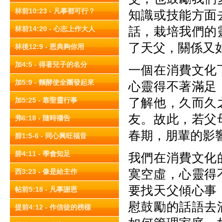
林前10:23 - 凡事都可行？
知識或技能方面
話，栽培我們的
林前14:20 - 心志上作大人
了天父，關係又
林後12:9 - 恩典夠你用
加4:5 - 得著兒子的名分
一個在消費文化
加5:9 - 麵酵使全團發起來
心靈得不著滿足
了解他，久而久
加5:25 - 靠聖靈行事
友。故此，若父
弗6:18 - 隨時禱告
春期，朋輩的影
腓1:5-6 - 同心興旺福音
腓4:11 - 學會知足
我們在消費文化
寞空虛，心靈得
西3:23 - 像是給主作
要找天父傾心事
帖前5:18 - 凡事謝恩
慰鼓勵的話語去
提前4:12 - 作信徒的榜樣