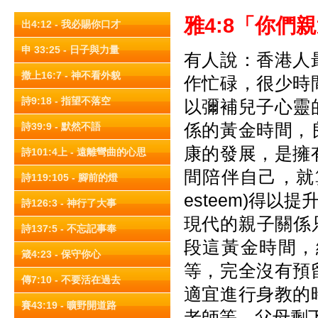
雅4:8
「你們親
出4:12 - 我必賜你口才
申 33:25 - 日子與力量
有人說：香港人
撒上16:7 - 神不看外貌
作忙碌，很少時
詩9:18 - 指望不落空
以彌補兒子心靈
係的黃金時間，
詩39:9 - 默然不語
康的發展，是擁
詩101:4上 - 遠離彎曲的心思
間陪伴自己，就算
詩119:105 - 腳前的燈
esteem)得
詩126:3 - 神行了大事
現代的親子關係只
詩137:5 - 不忘記事奉
段這黃金時間，
箴4:23 - 保守你心
等，完全沒有預
傳7:10 - 不要活在過去
適宜進行身教的
賽43:19 - 曠野開道路
老師等，父母剩下