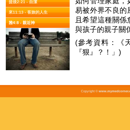
如何管理家庭，
提後2:21 - 自潔
易被外界不良的
來11:13 - 客旅的人生
且希望這種關係
雅4:8 - 親近神
與孩子的親子關
(參考資料：《天
『狠』？！」)
Copyright ©
www.mymedcorner