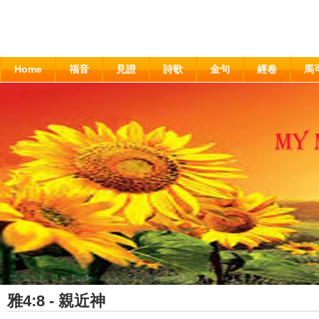
Home
福音
見證
詩歌
金句
經卷
馬
雅4:8 - 親近神