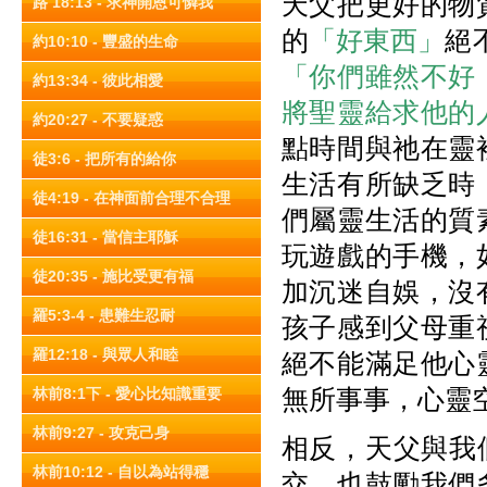
天父把更好的物
路 18:13 - 求神開恩可憐我
的
「好東西」
絕
約10:10 - 豐盛的生命
「你們雖然不好
約13:34 - 彼此相愛
將聖靈給求他的
約20:27 - 不要疑惑
點時間與祂在靈
徒3:6 - 把所有的給你
生活有所缺乏時
徒4:19 - 在神面前合理不合理
們屬靈生活的質
徒16:31 - 當信主耶穌
玩遊戲的手機，
徒20:35 - 施比受更有福
加沉迷自娛，沒
羅5:3-4 - 患難生忍耐
孩子感到父母重
羅12:18 - 與眾人和睦
絕不能滿足他心
無所事事，心靈
林前8:1下 - 愛心比知識重要
林前9:27 - 攻克己身
相反，天父與我們
林前10:12 - 自以為站得穩
交，也鼓勵我們