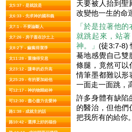
天要被人抬到聖
太5:37 - 是就說是
改變他一生的命
太6:33 - 先求神的國和義
「於是拉著他的
太7:1 - 不要論斷人
就跳起來，站著
太7:26 - 房子蓋在沙土上
神。」
(徒3:7
太8:2下 - 痲瘋得潔淨
驀地感覺自己雙
太11:28 - 重擔得安息
條腿，竟然可以
太23:12 - 謙卑的必升高
情筆墨都難以形
太25:29 - 有的要加給他
一面走一面跳，
可12:17 - 神的物歸給神
許多身體有缺陷
可12:30 - 盡心盡力去愛神
的醫治，但他們
路1:38 - 成就主的話
把我所有的給你
路10:42 - 選擇上好的福份