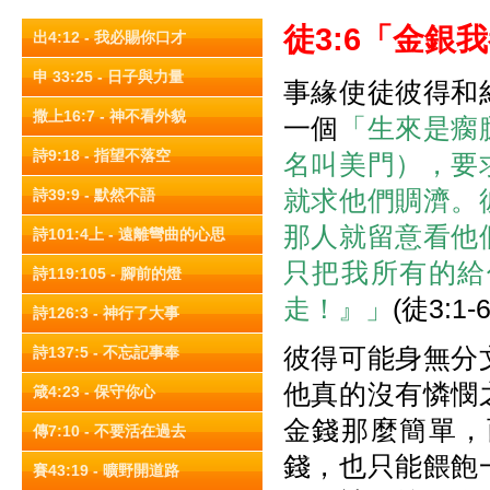
徒
3:6
「金銀我
出4:12 - 我必賜你口才
申 33:25 - 日子與力量
事緣使徒彼得和
撒上16:7 - 神不看外貌
一個
「生來是瘸
詩9:18 - 指望不落空
名叫美門），要
就求他們賙濟。
詩39:9 - 默然不語
那人就留意看他
詩101:4上 - 遠離彎曲的心思
只把我所有的給
詩119:105 - 腳前的燈
走！』」
(徒3:1-6
詩126:3 - 神行了大事
彼得可能身無分
詩137:5 - 不忘記事奉
他真的沒有憐憫
箴4:23 - 保守你心
金錢那麼簡單，
傳7:10 - 不要活在過去
錢，也只能餵飽
賽43:19 - 曠野開道路