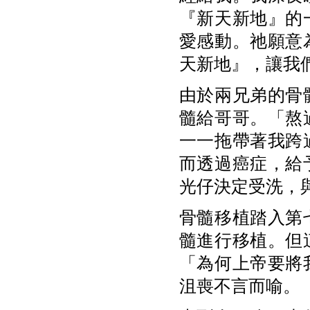
『新天新地』的
愛感動。祂願意
天新地』，讓我
由於兩兄弟的骨
髓給哥哥。「熬
一一拖帶著我跨
而透過癌症，給
光仔決定受洗，
骨髓移植踏入第
髓進行移植。但
「為何上帝要將
沮喪不言而喻。