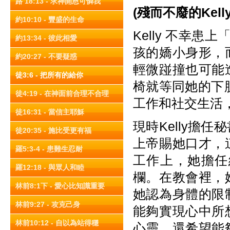
路 18:13 - 求神開恩可憐我
(
殘而不廢的Kelly
約10:10 - 豐盛的生命
Kelly 不幸
約13:34 - 彼此相愛
孩的嬌小身形，
約20:27 - 不要疑惑
輕微踫撞也可能
徒3:6 - 把所有的給你
椅就等同她的下肢
徒4:19 - 在神面前合理不合理
工作和社交生活
徒16:31 - 當信主耶穌
現時Kelly擔
徒20:35 - 施比受更有福
上帝賜她口才，
羅5:3-4 - 患難生忍耐
工作上，她擔任
羅12:18 - 與眾人和睦
欄。在教會裡，
林前8:1下 - 愛心比知識重要
她認為身體的限
林前9:27 - 攻克己身
能夠實現心中所
林前10:12 - 自以為站得穩
心靈，還希望能