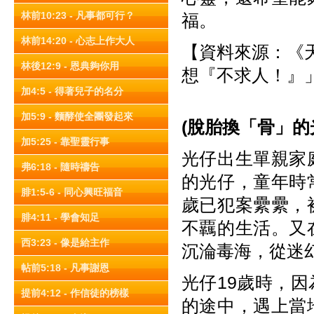
林前10:23 - 凡事都可行？
福。
林前14:20 - 心志上作大人
【資料來源：《天使
林後12:9 - 恩典夠你用
想『不求人！』
加4:5 - 得著兒子的名分
加5:9 - 麵酵使全團發起來
(
脫胎換「骨」的
加5:25 - 靠聖靈行事
光仔出生單親家
弗6:18 - 隨時禱告
的光仔，童年時
腓1:5-6 - 同心興旺福音
歲已犯案纍纍，
腓4:11 - 學會知足
不覊的生活。又
西3:23 - 像是給主作
沉淪毒海，從迷
帖前5:18 - 凡事謝恩
光仔19歲時，
提前4:12 - 作信徒的榜樣
的途中，遇上當