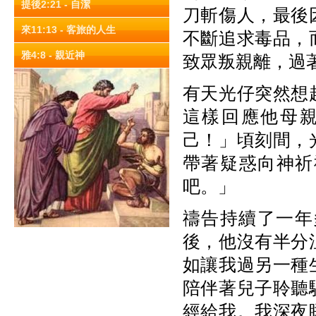
提後2:21 - 自潔
刀斬傷人，最後
來11:13 - 客旅的人生
不斷追求毒品，
雅4:8 - 親近神
致眾叛親離，過
有天光仔突然想
這樣回應他母
己！」頃刻間，
帶著疑惑向神祈
吧。」
禱告持續了一年
後，他沒有半分
如讓我過另一種
陪伴著兒子聆聽
經給我。我深夜