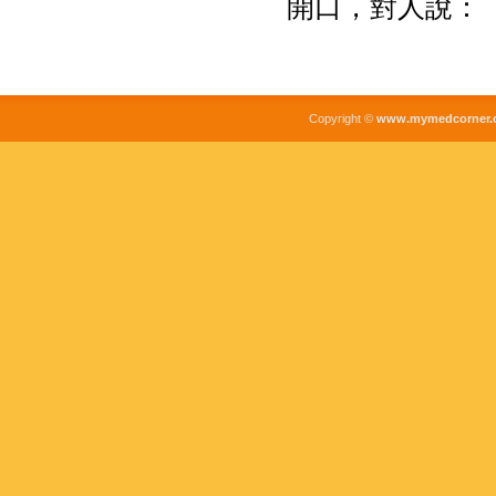
開口，對人說：
Copyright ©
www.mymedcorner