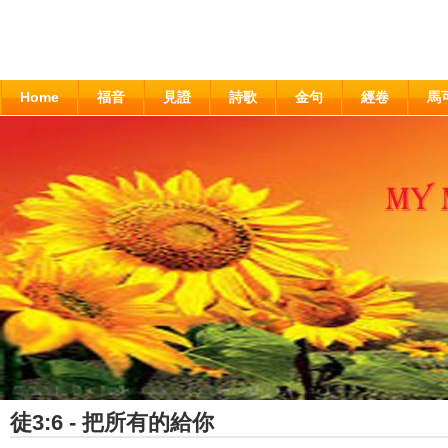
Home
福音
見證
詩歌
金句
經卷
馬
徒3:6 - 把所有的給你