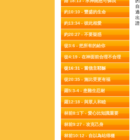
路 18:13 - 求神開恩可憐我
的
自
約10:10 - 豐盛的生命
過
出
約13:34 - 彼此相愛
證
約20:27 - 不要疑惑
徒3:6 - 把所有的給你
徒4:19 - 在神面前合理不合理
徒16:31 - 當信主耶穌
徒20:35 - 施比受更有福
羅5:3-4 - 患難生忍耐
羅12:18 - 與眾人和睦
林前8:1下 - 愛心比知識重要
林前9:27 - 攻克己身
林前10:12 - 自以為站得穩