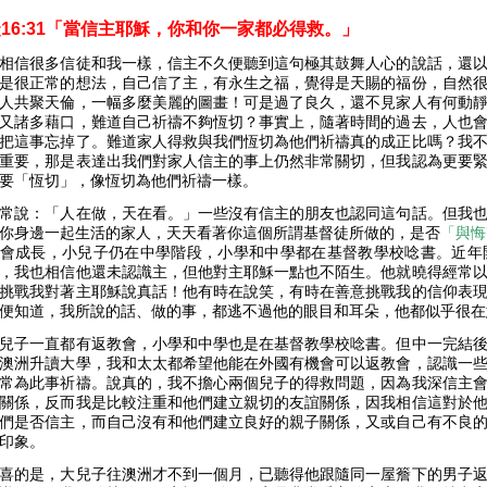
16:31「當信主耶穌，你和你一家都必得救。」
相信很多信徒和我一樣，信主不久便聽到這句極其鼓舞人心的說話，還
是很正常的想法，自己信了主，有永生之福，覺得是天賜的福份，自然
人共聚天倫，一幅多麼美麗的圖畫！可是過了良久，還不見家人有何動
又諸多藉口，難道自己祈禱不夠恆切？事實上，隨著時間的過去，人也
把這事忘掉了。難道家人得救與我們恆切為他們祈禱真的成正比嗎？我
重要，那是表達出我們對家人信主的事上仍然非常關切，但我認為更要
要「恆切」，像恆切為他們祈禱一樣。
常說：「人在做，天在看。」一些沒有信主的朋友也認同這句話。但我
你身邊一起生活的家人，天天看著你這個所謂基督徒所做的，是否
「與悔
會成長，小兒子仍在中學階段，小學和中學都在基督教學校唸書。近年
，我也相信他還未認識主，但他對主耶穌一點也不陌生。他就曉得經常
挑戰我對著主耶穌說真話！他有時在說笑，有時在善意挑戰我的信仰表
便知道，我所說的話、做的事，都逃不過他的眼目和耳朵，他都似乎很在
兒子一直都有返教會，小學和中學也是在基督教學校唸書。但中一完結
澳洲升讀大學，我和太太都希望他能在外國有機會可以返教會，認識一
常為此事祈禱。說真的，我不擔心兩個兒子的得救問題，因為我深信主
關係，反而我是比較注重和他們建立親切的友誼關係，因我相信這對於
們是否信主，而自己沒有和他們建立良好的親子關係，又或自己有不良
印象。
喜的是，大兒子往澳洲才不到一個月，已聽得他跟隨同一屋簷下的男子