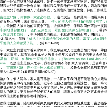
識的一位我們稔熟的姊妹家裡。她們一家是非常愛主的家庭，我們特意
與我大兒子返同一教會多年。雖然我兒子與他們一家不相熟，因為我們
，但大兒子很快便融入了這個家庭，也樂意跟他們返教會。神的工作就是
當信主耶穌，你和你一家都必得救。」
這句說話，是保羅向一個羅馬兵
使女身上的鬼，因而惹禍上身。
「使女的主人們見得利的指望沒有了，
。」
最後兩人被當地的官長拿下監，派獄卒看守。保羅和同伴西拉半夜
牢的地基都搖動了，監門立刻全開，眾囚犯的鎖鍊也都鬆開了」
，嚇得
，就拔刀要自殺」
，幸得保羅及時勸止。他就跪在保羅面前，問他說：
6:31這名句。保羅
「就把主的道講給他和他全家的人聽。當夜，就在那時
乎他的人立時都受了洗。」
(徒16:16-33)
卒一家信主的過程乍看異常簡單，我也希望家人信主也是如此簡單，帶
中如此簡單，就看我兩個兒子返教會十多年又如何？畢竟信主與否是個
當信主耶穌，你和你一家都必得救。」(‘Believe on the Lord Jesus Christ, a
use.’)
既然信主是個人之事，我得救當然不等如家人會得救，是否和合
：
「當信主耶穌，你和你一家人都必定得救。」
又是否保羅的意思並非
家人也是一樣？(看來這意思比較貼切)
論如何，個人認為，家人是否得救，一方面在乎我們是否能憑信心抓緊
扮演的角色中有充份的配搭。獄卒不但自己願意聽保羅說教，他第一時
親身經歷到的神蹟奇事向家人作了見證，家人也因著主的祝福而信主受
個人的祝福，更是祂給予我們家人的祝福，讓家人也有更大及更多機會
著我信主而有機會得著神的祝福。
從我信主以後，陸陸續續看到及聽到我的兄弟姊妹和親戚信主，當然很