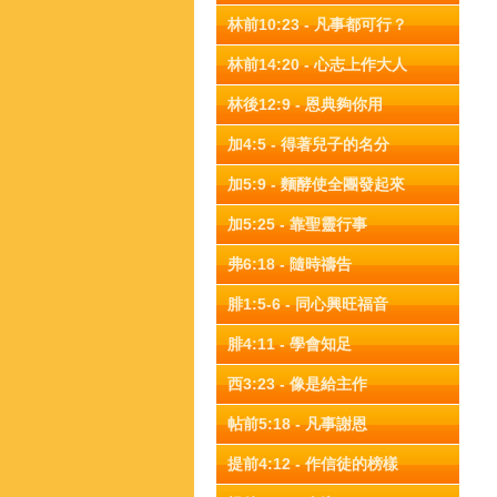
林前10:23 - 凡事都可行？
林前14:20 - 心志上作大人
林後12:9 - 恩典夠你用
加4:5 - 得著兒子的名分
加5:9 - 麵酵使全團發起來
加5:25 - 靠聖靈行事
弗6:18 - 隨時禱告
腓1:5-6 - 同心興旺福音
腓4:11 - 學會知足
西3:23 - 像是給主作
帖前5:18 - 凡事謝恩
提前4:12 - 作信徒的榜樣