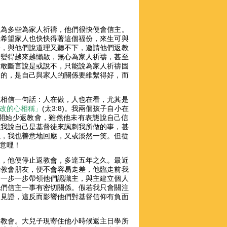
以為多些為家人祈禱，他們很快便會信主。
很希望家人也快快得著這個福份，來生可與
靜，與他們說道理又聽不下，邀請他們返教
會變得越來越懶散，無心為家人祈禱，甚至
不敢斷言說是或說不，只能說為家人祈禱固
緊的，是自己與家人的關係要維繫得好，而
也相信一句話：人在做，人也在看，尤其是
改的心相稱」
(太3:8)。我兩個孩子自小在
開始少返教會，雖然他未有表態說自己信
以我說自己是基督徒來諷刺我所做的事，甚
現，我也善意地回應，又或淡然一笑。但從
意哩！
後，他便停止返教會，多達五年之久。最近
些教會朋友，便不會容易走差，他臨走前我
會一步一步帶領他們認識主，與主建立個人
他們信主一事有密切關係。假若我只會關注
的見證，這反而影響他們對基督信仰有負面
返教會。大兒子現寄住他小時候返主日學所