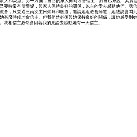
家人和親戚。另一方面，自己的家人何時才會信主，對自己來說，其實
己要時常有所警惕，與家人保持良好的關係，以主的愛去感動他們。我
教會，只去過三兩次主日崇拜和聽道，邀請她返教會聽道，她總說會悶
她甚麼時候才會信主。但我仍然必須與她保持良好的關係，讓她感受到
。我相信主必然會因著我的見證去感動她有一天信主。