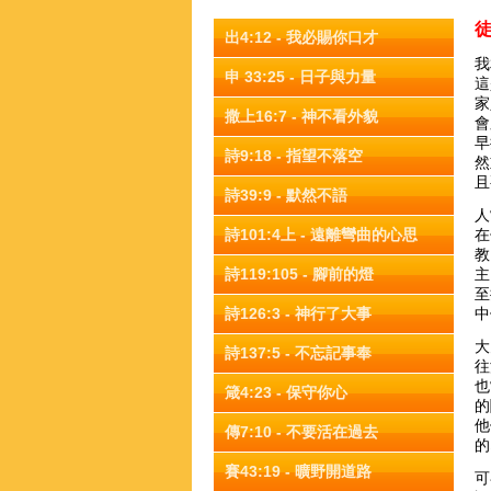
徒
出4:12 - 我必賜你口才
我
申 33:25 - 日子與力量
這
家
撒上16:7 - 神不看外貌
會
早
詩9:18 - 指望不落空
然
且
詩39:9 - 默然不語
人
詩101:4上 - 遠離彎曲的心思
在
教
詩119:105 - 腳前的燈
主
至
詩126:3 - 神行了大事
中
大
詩137:5 - 不忘記事奉
往
也
箴4:23 - 保守你心
的
他
傳7:10 - 不要活在過去
的
賽43:19 - 曠野開道路
可