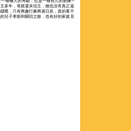
是一種極大的考驗，也是一種長久的磨練─
信主多年，母親還未信主，她也沒有真正返
到瞓覺，只有興趣打麻將過日辰，真的看不
她的兒子孝順和關切之餘，也有好的家庭見