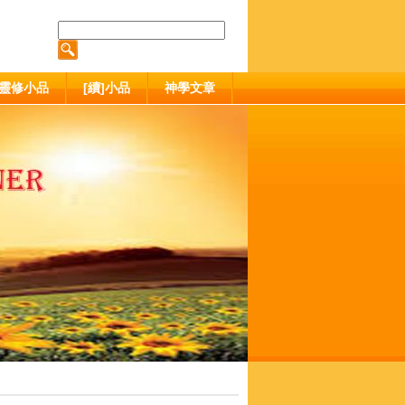
靈修小品
[續]小品
神學文章