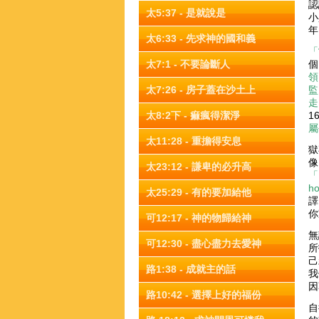
認
太5:37 - 是就說是
小
年
太6:33 - 先求神的國和義
「
太7:1 - 不要論斷人
個
領
太7:26 - 房子蓋在沙土上
監
走
太8:2下 - 痲瘋得潔淨
1
屬
太11:28 - 重擔得安息
獄
像
太23:12 - 謙卑的必升高
「
ho
太25:29 - 有的要加給他
譯
你
可12:17 - 神的物歸給神
無
可12:30 - 盡心盡力去愛神
所
己
路1:38 - 成就主的話
我
因
路10:42 - 選擇上好的福份
自