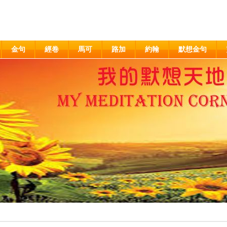
金句
經卷
馬可
路加
約翰
默想金句