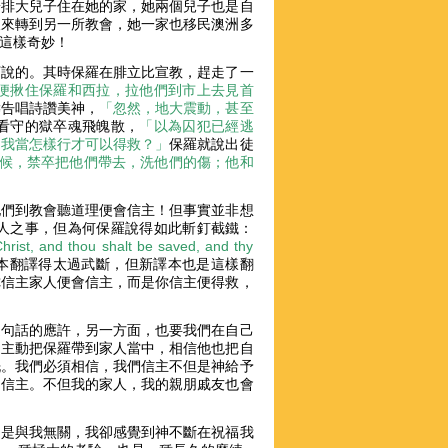
安排大兒子住在她的家，她兩個兒子也是自
後來轉到另一所教會，她一家也移民澳洲多
這樣奇妙！
丁說的。其時保羅在腓立比宣教，趕走了一
便揪住保羅和西拉，拉他們到市上去見首
禱告唱詩讚美神，
「忽然，地大震動，甚至
看守的獄卒魂飛魄散，
「以為囚犯已經逃
「我當怎樣行才可以得救？」
保羅就說出徒
候，禁卒把他們帶去，洗他們的傷；他和
他們到教會聽道理便會信主！但事實並非想
人之事，但為何保羅說得如此斬釘截鐵：
nd thou shalt be saved, and thy
本翻譯得太過武斷，但新譯本也是這樣翻
你信主家人便會信主，而是你信主便得救，
這句話的應許，另一方面，也要我們在自己
間主動把保羅帶到家人當中，相信他也把自
洗。我們必須相信，我們信主不但是神給予
相信主。不但我的家人，我的親朋戚友也會
多是與我無關，我卻感覺到神不斷在祝福我