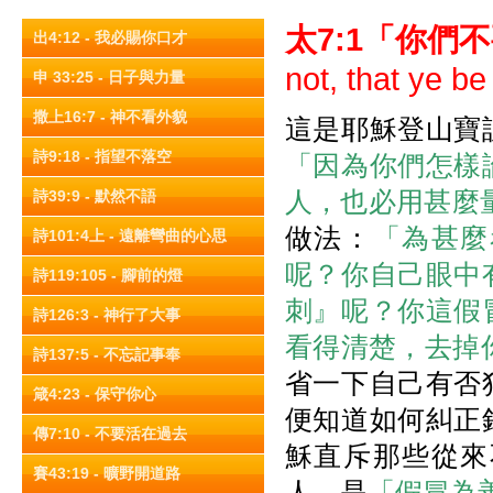
太
7:1
「你們不
出4:12 - 我必賜你口才
not, that ye be
申 33:25 - 日子與力量
撒上16:7 - 神不看外貌
這是耶穌登山寶
詩9:18 - 指望不落空
「因為你們怎樣
人，也必用甚麼
詩39:9 - 默然不語
做法：
「為甚麼
詩101:4上 - 遠離彎曲的心思
呢？你自己眼中
詩119:105 - 腳前的燈
刺』呢？你這假
詩126:3 - 神行了大事
看得清楚，去掉
詩137:5 - 不忘記事奉
省一下自己有否
箴4:23 - 保守你心
便知道如何糾正
傳7:10 - 不要活在過去
穌直斥那些從來
賽43:19 - 曠野開道路
人，是
「假冒為