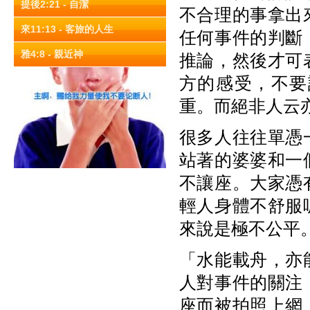
提後2:21 - 自潔
不合理的事拿出
來11:13 - 客旅的人生
任何事件的判斷
雅4:8 - 親近神
推論，然後才可
方的感受，不要
重。而絕非人云
很多人往往單憑
站著的婆婆和一
不讓座。大家憑
輕人身體不舒服
來說是極不公平
「水能載舟，亦
人對事件的關注
座而被拍照上網