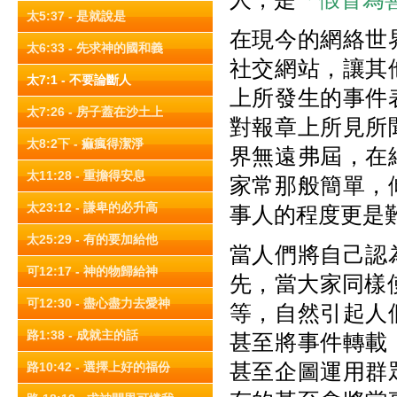
太5:37 - 是就說是
在現今的網絡世
太6:33 - 先求神的國和義
社交網站，讓其
太7:1 - 不要論斷人
上所發生的事件
太7:26 - 房子蓋在沙土上
對報章上所見所
太8:2下 - 痲瘋得潔淨
界無遠弗屆，在
太11:28 - 重擔得安息
家常那般簡單，
太23:12 - 謙卑的必升高
事人的程度更是
太25:29 - 有的要加給他
當人們將自己認
可12:17 - 神的物歸給神
先，當大家同樣使用
可12:30 - 盡心盡力去愛神
等，自然引起人
路1:38 - 成就主的話
甚至將事件轉載
甚至企圖運用群
路10:42 - 選擇上好的福份