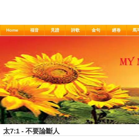
Home
福音
見證
詩歌
金句
經卷
馬
太7:1 - 不要論斷人