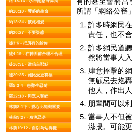
有的甚至會將當
路 18:13 - 求神開恩可憐我
所謂「網絡公審
約10:10 - 豐盛的生命
約13:34 - 彼此相愛
許多時網民
約20:27 - 不要疑惑
責任，也不
徒3:6 - 把所有的給你
許多網民道
徒4:19 - 在神面前合理不合理
然將當事人
徒16:31 - 當信主耶穌
肆意抨擊的
徒20:35 - 施比受更有福
無顧忌去炮
羅5:3-4 - 患難生忍耐
他人，作出
羅12:18 - 與眾人和睦
朋輩間可以
林前8:1下 - 愛心比知識重要
當事人不但
林前9:27 - 攻克己身
滋擾。可能
林前10:12 - 自以為站得穩