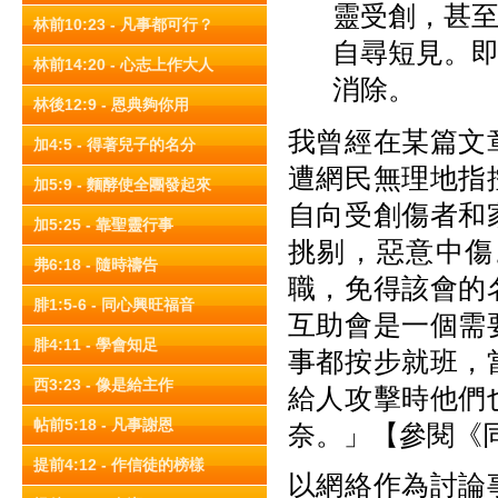
靈受創，甚
林前10:23 - 凡事都可行？
自尋短見。
林前14:20 - 心志上作大人
消除。
林後12:9 - 恩典夠你用
我曾經在某篇文
加4:5 - 得著兒子的名分
遭網民無理地指
加5:9 - 麵酵使全團發起來
自向受創傷者和
加5:25 - 靠聖靈行事
挑剔，惡意中傷
弗6:18 - 隨時禱告
職，免得該會的
腓1:5-6 - 同心興旺福音
互助會是一個需
腓4:11 - 學會知足
事都按步就班，
西3:23 - 像是給主作
給人攻擊時他們
帖前5:18 - 凡事謝恩
奈。」【參閱《
提前4:12 - 作信徒的榜樣
以網絡作為討論