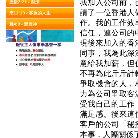
我加入公司前，
提後2:21 - 自潔
請了一位香港人
來11:13 - 客旅的人生
作。我的工作效
雅4:8 - 親近神
信任，連公司的
現後來加入的香
同事，我為此深
意給我加薪，但
不再為此斤斤計
爭取機會的人，
力為公司爭取客
受我自己的工作
滿足感。後來這
客戶的公司「秘
本事，人際關係