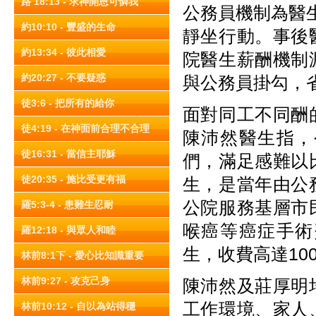
路 18:13 - 求神開恩可憐我
公務員機制為醫
約10:10 - 豐盛的生命
靜坐行動。事後
約13:34 - 彼此相愛
院醫生薪酬機制
約20:27 - 不要疑惑
與公務員掛勾，省
徒3:6 - 把所有的給你
面對同工不同酬
徒4:19 - 在神面前合理不合理
陳沛然醫生指，
徒16:31 - 當信主耶穌
們，滿足感難以
徒20:35 - 施比受更有福
生，是當年由公
公院服務基層市
羅5:3-4 - 患難生忍耐
喉癌等癌症手術
羅12:18 - 與眾人和睦
生，收費高達1
林前8:1下 - 愛心比知識重要
林前9:27 - 攻克己身
陳沛然及莊厚明
工作環境、家人
林前10:12 - 自以為站得穩