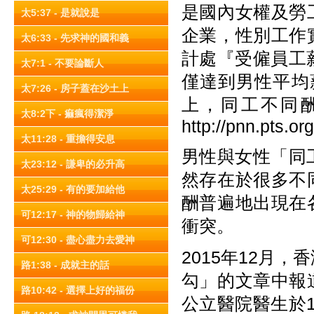
是國內女權及勞
太5:37 - 是就說是
企業，性別工作
太6:33 - 先求神的國和義
計處『受僱員工
太7:1 - 不要論斷人
僅達到男性平均
太7:26 - 房子蓋在沙土上
上，同工不同
太8:2下 - 痲瘋得潔淨
http://pnn.pts.or
太11:28 - 重擔得安息
男性與女性「同
太23:12 - 謙卑的必升高
然存在於很多不
太25:29 - 有的要加給他
酬普遍地出現在
可12:17 - 神的物歸給神
衝突。
可12:30 - 盡心盡力去愛神
2015年12月
路1:38 - 成就主的話
勾」的文章中報
路10:42 - 選擇上好的福份
公立醫院醫生於