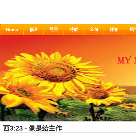
Home
福音
見證
詩歌
金句
經卷
馬
西3:23 - 像是給主作