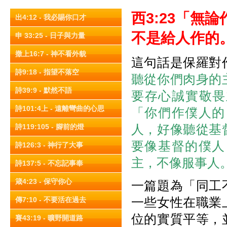
西3:23
「無論
出4:12 - 我必賜你口才
不是給人作的
申 33:25 - 日子與力量
撒上16:7 - 神不看外貌
這句話是保羅對
詩9:18 - 指望不落空
聽從你們肉身的
詩39:9 - 默然不語
要存心誠實敬畏
詩101:4上 - 遠離彎曲的心思
「你們作僕人的
人，好像聽從基
詩119:105 - 腳前的燈
要像基督的僕人
詩126:3 - 神行了大事
主，不像服事人
詩137:5 - 不忘記事奉
箴4:23 - 保守你心
一篇題為「同工
一些女性在職業
傳7:10 - 不要活在過去
位的實質平等，
賽43:19 - 曠野開道路