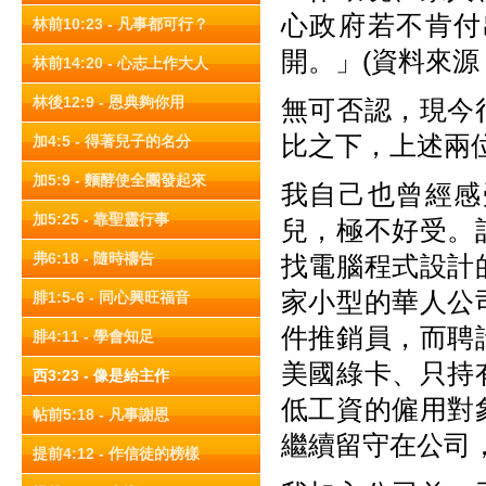
心政府若不肯付
林前10:23 - 凡事都可行？
開。」(資料來源：http
林前14:20 - 心志上作大人
林後12:9 - 恩典夠你用
無可否認，現今
比之下，上述兩
加4:5 - 得著兒子的名分
加5:9 - 麵酵使全團發起來
我自己也曾經感
加5:25 - 靠聖靈行事
兒，極不好受。
弗6:18 - 隨時禱告
找電腦程式設計
家小型的華人公
腓1:5-6 - 同心興旺福音
件推銷員，而聘
腓4:11 - 學會知足
美國綠卡、只持
西3:23 - 像是給主作
低工資的僱用對
帖前5:18 - 凡事謝恩
繼續留守在公司
提前4:12 - 作信徒的榜樣