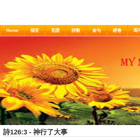
Home
福音
見證
詩歌
金句
經卷
馬
詩126:3 - 神行了大事