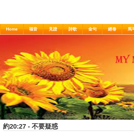
Home
福音
見證
詩歌
金句
經卷
馬
約20:27 - 不要疑惑