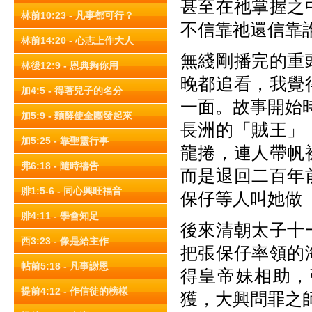
甚至在祂掌握之
林前10:23 - 凡事都可行？
不信靠祂還信靠
林前14:20 - 心志上作大人
無綫剛播完的重
林後12:9 - 恩典夠你用
晚都追看，我覺
加4:5 - 得著兒子的名分
一面。故事開始
加5:9 - 麵酵使全團發起來
長洲的「賊王」
加5:25 - 靠聖靈行事
龍捲，連人帶帆
弗6:18 - 隨時禱告
而是退回二百年
腓1:5-6 - 同心興旺福音
保仔等人叫她做
腓4:11 - 學會知足
後來清朝太子十
西3:23 - 像是給主作
把張保仔率領的
帖前5:18 - 凡事謝恩
得皇帝妹相助，
提前4:12 - 作信徒的榜樣
獲，大興問罪之