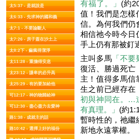
有福了。」
(約
太5:37 - 是就說是
值！我們是怎樣
太6:33 - 先求神的國和義
信。為何我們仍
太7:1 - 不要論斷人
相信祂今時今日
太7:26 - 房子蓋在沙土上
手上仍有那被釘
太8:2下 - 痲瘋得潔淨
主叫多馬
「不要
太11:28 - 重擔得安息
復活、勝過死亡
太23:12 - 謙卑的必升高
主！值得多馬信
太25:29 - 有的要加給他
生之前已經存在
可12:17 - 神的物歸給神
初與神同在。…
可12:30 - 盡心盡力去愛神
有真理。」
(約1
路1:38 - 成就主的話
暫時性的，祂繼
新地永遠掌權。
路10:42 - 選擇上好的福份