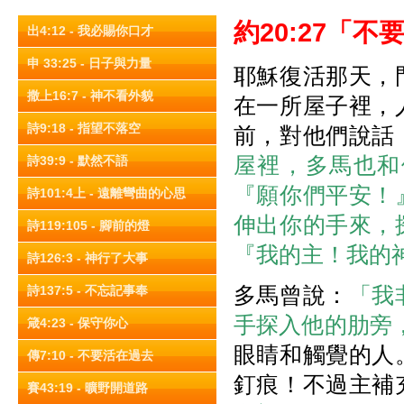
約
20:27
「不
出4:12 - 我必賜你口才
申 33:25 - 日子與力量
耶穌復活那天，
撒上16:7 - 神不看外貌
在一所屋子裡，
詩9:18 - 指望不落空
前，對他們說話
屋裡，多馬也和
詩39:9 - 默然不語
『願你們平安！
詩101:4上 - 遠離彎曲的心思
伸出你的手來，
詩119:105 - 腳前的燈
『我的主！我的
詩126:3 - 神行了大事
多馬曾說：
「我
詩137:5 - 不忘記事奉
手探入他的肋旁
箴4:23 - 保守你心
眼睛和觸覺的人
傳7:10 - 不要活在過去
釘痕！不過主補
賽43:19 - 曠野開道路