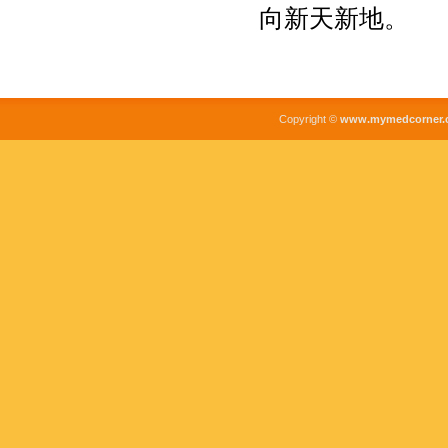
向新天新地。
Copyright ©
www.mymedcorner