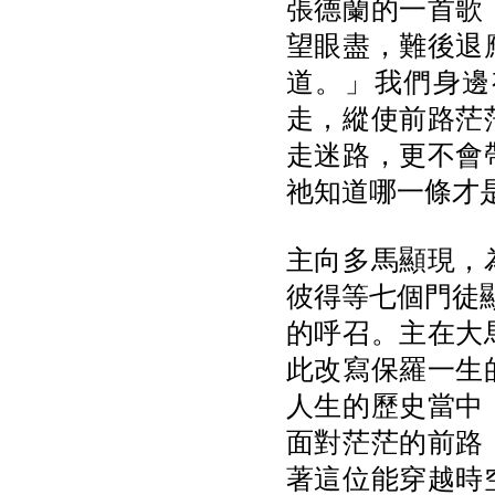
張德蘭的一首歌
望眼盡，難後退
道。」我們身邊
走，縱使前路茫
走迷路，更不會
祂知道哪一條才
主向多馬顯現，
彼得等七個門徒
的呼召。主在大
此改寫保羅一生
人生的歷史當中
面對茫茫的前路
著這位能穿越時