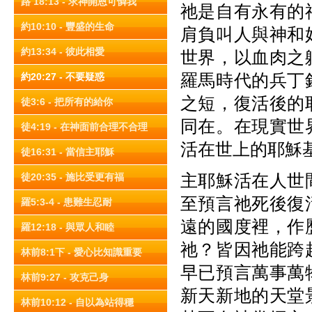
路 18:13 - 求神開恩可憐我
祂是自有永有的
約10:10 - 豐盛的生命
肩負叫人與神和
約13:34 - 彼此相愛
世界，以血肉之
羅馬時代的兵丁
約20:27 - 不要疑惑
之短，復活後的
徒3:6 - 把所有的給你
同在。在現實世
徒4:19 - 在神面前合理不合理
活在世上的耶穌
徒16:31 - 當信主耶穌
主耶穌活在人世
徒20:35 - 施比受更有福
至預言祂死後復
羅5:3-4 - 患難生忍耐
遠的國度裡，作
羅12:18 - 與眾人和睦
祂？皆因祂能跨
林前8:1下 - 愛心比知識重要
早已預言萬事萬
林前9:27 - 攻克己身
新天新地的天堂
林前10:12 - 自以為站得穩