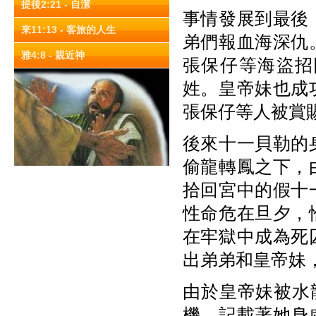
提後2:21 - 自潔
事情發展到最後
來11:13 - 客旅的人生
弟們報血海深仇
雅4:8 - 親近神
張保仔等海盜招
姓。皇帝妹也成
張保仔等人被賞
後來十一貝勒的
偷龍轉鳳之下，
拾回宮中的假十
性命危在旦夕，
在牢獄中成為死
出弟弟和皇帝妹
由於皇帝妹被水
機，記載著她身