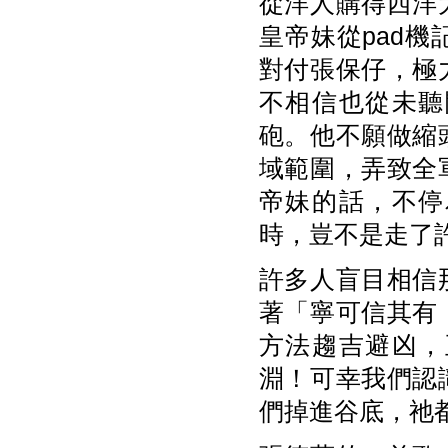
從洋人購得西洋
皇帝妹從pad
對付張保仔，極
不相信也從未聽
砲。他不願做縮
域範圍，弄致全
帝妹的話，不停
時，豈不是走了
許多人盲目相信
著「寧可信其有
方法趨吉避凶，
淵！可幸我們認
們掉進谷底，祂