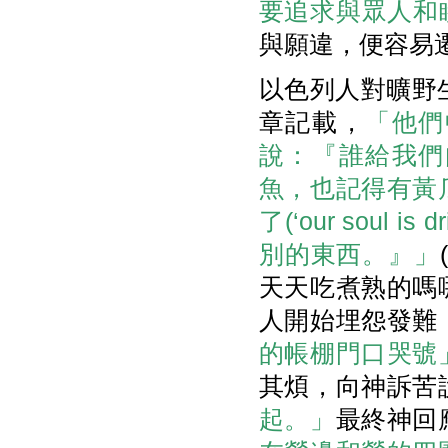
要追求與眾人和睦
與願違，便容易
以色列人對曠野
章記載，
「他們
說：『誰給我們
魚，也記得有黃
了(‘our soul
別的東西。』」
天天吃煮熟的嗎
人開始埋怨發難
的帳棚門口哭號
其煩，向神訴苦
起。」
最終神回