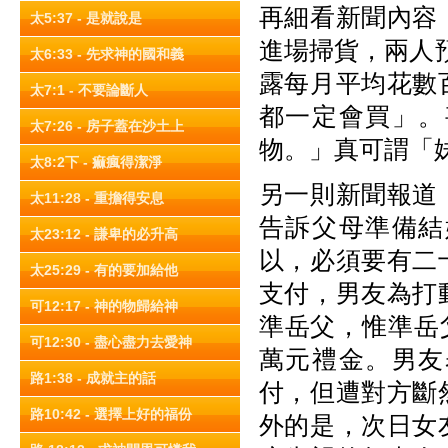
再細看新聞內容
太5:37 - 是就說是
進場掃貨，兩人預
太6:33 - 先求神的國和義
露每月平均花數
太7:1 - 不要論斷人
都一定會買」。
太7:26 - 房子蓋在沙土上
物。」真可謂「
太8:2下 - 痲瘋得潔淨
另一則新聞報道
太11:28 - 重擔得安息
告訴父母準備結
太23:12 - 謙卑的必升高
以，必須要有二
太25:29 - 有的要加給他
支付，男友為打
可12:17 - 神的物歸給神
準岳父，惟準岳
可12:30 - 盡心盡力去愛神
萬元禮金。男友
路1:38 - 成就主的話
付，但遭對方斷
路10:42 - 選擇上好的福份
外的是，次日女