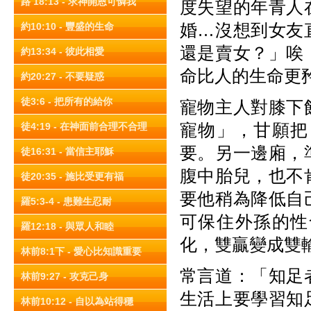
路 18:13 - 求神開恩可憐我
度失望的年青人
婚…沒想到女友
約10:10 - 豐盛的生命
還是賣女？」唉
約13:34 - 彼此相愛
命比人的生命更
約20:27 - 不要疑惑
徒3:6 - 把所有的給你
寵物主人對膝下
寵物」，甘願把
徒4:19 - 在神面前合理不合理
要。另一邊廂，
徒16:31 - 當信主耶穌
腹中胎兒，也不
徒20:35 - 施比受更有福
要他稍為降低自
羅5:3-4 - 患難生忍耐
可保住外孫的性
羅12:18 - 與眾人和睦
化，雙贏變成雙
林前8:1下 - 愛心比知識重要
常言道：「知足
林前9:27 - 攻克己身
生活上要學習知
林前10:12 - 自以為站得穩