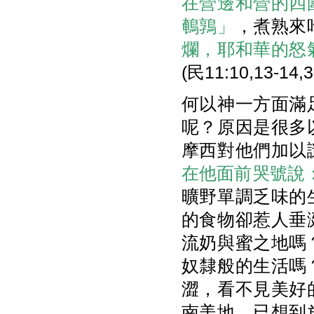
在營邊和營的四
鵪鶉」
，煮熟來
爛，耶和華的怒
(民11:10,13-14,
何以神一方面滿
呢？原因是很多
摩西對他們加以
在他面前哭號說
曠野單調乏味的
的食物卻惹人垂
流奶與蜜之地嗎
奴隸般的生活嗎
澀，看不見美好
南美地，已想到