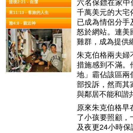
六名保鏢在家中保護
提後2:21 - 自潔
千萬美元的大宅佈
來11:13 - 客旅的人生
已成為情侶分手
雅4:8 - 親近神
怒於網站。連美國
雞群，成為提供
朱克伯格兩夫婦
措施感到不滿。
地」霸佔該區兩
部投訴，然而其
與鄰居不能和諧
原來朱克伯格早
了小孩要照顧，
及夜更24小時