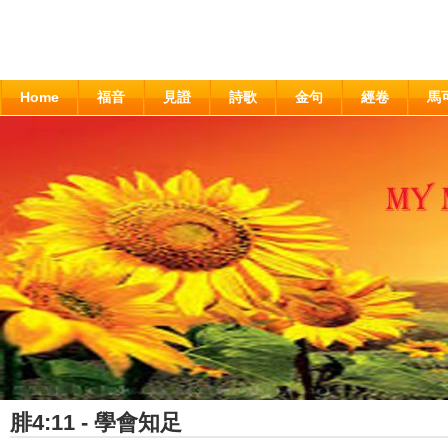
Home
福音
見證
詩歌
金句
經卷
馬
腓4:11 - 學會知足