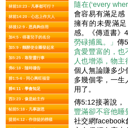
隨在(‘every where
林前10:23 - 凡事都可行？
會容易有滿足感
林前14:20 - 心志上作大人
擁有的未覺滿足
林後12:9 - 恩典夠你用
感。《傳道書》4
加4:5 - 得著兒子的名分
勞碌捕風。」
傳5
加5:9 - 麵酵使全團發起來
貪愛豐富的，也
加5:25 - 靠聖靈行事
人也增添，物主
弗6:18 - 隨時禱告
個人無論賺多少
多幾個零，一生
腓1:5-6 - 同心興旺福音
用了。
腓4:11 - 學會知足
西3:23 - 像是給主作
傳5:12接著說，
帖前5:18 - 凡事謝恩
豐滿卻不容他睡
社交網faceb
提前4:12 - 作信徒的榜樣