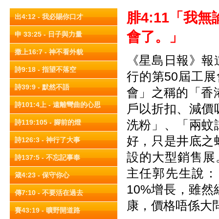
腓4:11
「我無
出4:12 - 我必賜你口才
會了。」
申 33:25 - 日子與力量
撒上16:7 - 神不看外貌
《星島日報》報
詩9:18 - 指望不落空
行的第50屆工
詩39:9 - 默然不語
會」之稱的「香
詩101:4上 - 遠離彎曲的心思
戶以折扣、減價
洗粉」、「兩蚊
詩119:105 - 腳前的燈
好，只是井底之
詩126:3 - 神行了大事
設的大型銷售展
詩137:5 - 不忘記事奉
主任郭先生說：
箴4:23 - 保守你心
10%增長，雖
傳7:10 - 不要活在過去
康，價格唔係大
賽43:19 - 曠野開道路