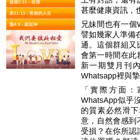
提後2:21 - 自潔
甚麼健康資訊，
來11:13 - 客旅的人生
兄妹間也有一個Wh
雅4:8 - 親近神
譬如幾家人準備在
通。這個群組又
會第一時間在此
新一期雙月刊
Whatsapp裡
「實際方面：
WhatsApp
的質素必然滑下
意，自然會感到
受損？在你所認