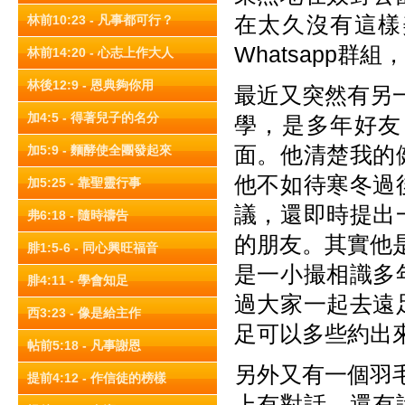
在太久沒有這樣
林前10:23 - 凡事都可行？
Whatsapp
林前14:20 - 心志上作大人
林後12:9 - 恩典夠你用
最近又突然有另一
加4:5 - 得著兒子的名分
學，是多年好友
面。他清楚我的
加5:9 - 麵酵使全團發起來
他不如待寒冬過
加5:25 - 靠聖靈行事
議，還即時提出
弗6:18 - 隨時禱告
的朋友。其實他是
腓1:5-6 - 同心興旺福音
是一小撮相識多
腓4:11 - 學會知足
過大家一起去遠
西3:23 - 像是給主作
足可以多些約出
帖前5:18 - 凡事謝恩
另外又有一個羽毛
提前4:12 - 作信徒的榜樣
上有對話，還有