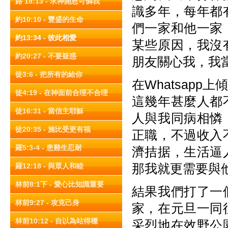
路 18:13 - 求神開恩可憐我
識多年，每年都
約10:10 - 豐盛的生命
們一家和他一家
約13:34 - 彼此相愛
某些原因，我沒
約20:27 - 不要疑惑
朋友關心我，我
徒3:6 - 把所有的給你
在Whatsap
徒4:19 - 在神面前合理不合理
這幾年甚麼人都
徒16:31 - 當信主耶穌
人與我同病相憐
徒20:35 - 施比受更有福
正職，不過收入
羅5:3-4 - 患難生忍耐
濟拮据，生活逼
那我就更需要與
羅12:18 - 與眾人和睦
林前8:1下 - 愛心比知識重要
結果我們打了一
林前9:27 - 攻克己身
家，在元旦一同
林前10:12 - 自以為站得穩
采烈地在效野公