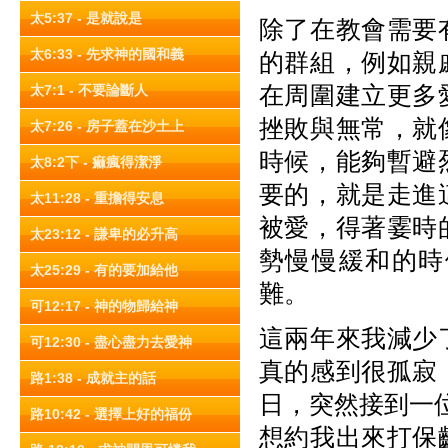
太5:37 - 是就說是
除了在教會需要
太6:33 - 先求神的國和義
的群組，例如親
在周圍建立更多
太7:1 - 不要論斷人
挫敗與無常，就
太7:26 - 房子蓋在沙土上
時候，能夠暫避
太8:2下 - 痲瘋得潔淨
要的，就是走進
太11:28 - 重擔得安息
被愛，得著霎時
太23:12 - 謙卑的必升高
勢慢慢緩和的時
太25:29 - 有的要加給他
難。
可12:17 - 神的物歸給神
這兩年來我減少
可12:30 - 盡心盡力去愛神
真的感到很孤寂
路1:38 - 成就主的話
日，突然接到一位
路10:42 - 選擇上好的福份
想約我出來打保