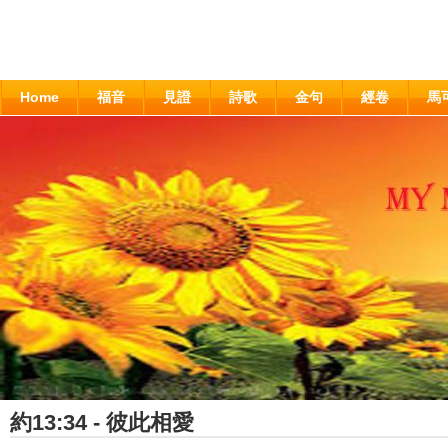
Home
福音
見證
詩歌
金句
經卷
馬
約13:34 - 彼此相愛