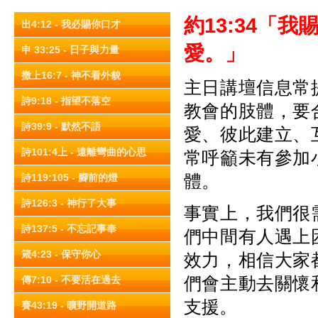
約13:34
「我
出4:12 - 我必賜你口才
愛。」
申 33:25 - 日子與力量
撒上16:7 - 神不看外貌
主日講壇信息常
詩9:18 - 指望不落空
教會的肢體，要
詩39:9 - 默然不語
愛、彼此建立、
詩101:4上 - 遠離彎曲的心思
常呼籲未有參加
體。
詩119:105 - 腳前的燈
詩126:3 - 神行了大事
事實上，我們很
詩137:5 - 不忘記事奉
們中間有人遇上
箴4:23 - 保守你心
效力，相信大家
們會主動去關懷
傳7:10 - 不要活在過去
支援。
賽43:19 - 曠野開道路