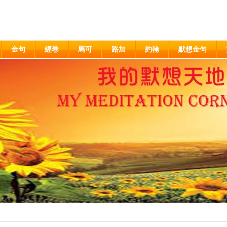
金句
經卷
馬可
路加
約翰
默想金句