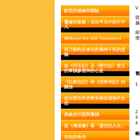
V
默想的操練和體驗
從
靈修的意義：活出平凡中的不平
越
凡
綜
便
Without the Old Testament
西乃聖約及律法對屬神子民的意
義
從《列王紀》及《歷代志》君王
的事蹟參透神的心意
《以斯拉記》和《尼希米記》的
1
關係
從以斯拉和尼希米兩位領袖中反
思
2
異象的印證與實踐
3
4
從《傳道書》看「虛空的人生」
先知的角色