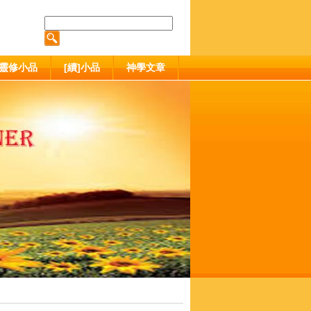
靈修小品
[續]小品
神學文章