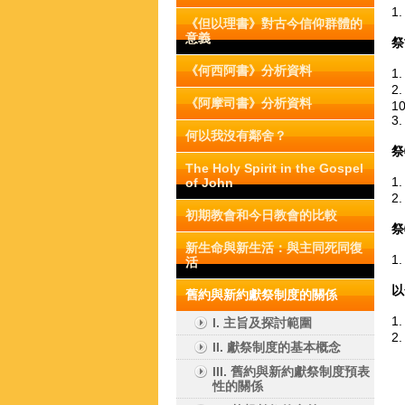
1
《但以理書》對古今信仰群體的
意義
《何西阿書》分析資料
1
2
《阿摩司書》分析資料
10
3
何以我沒有鄰舍？
The Holy Spirit in the Gospel
1
of John
2
初期教會和今日教會的比較
新生命與新生活：與主同死同復
1
活
舊約與新約獻祭制度的關係
1
I. 主旨及探討範圍
2
II. 獻祭制度的基本概念
III. 舊約與新約獻祭制度預表
性的關係