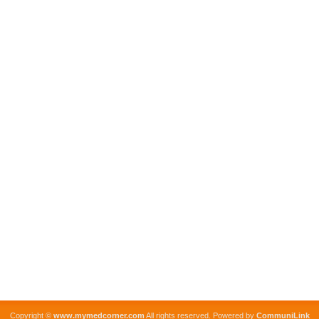
Copyright ©
www.mymedcorner.com
All rights reserved. Powered by
CommuniLink