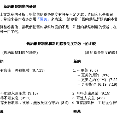
.
新約獻祭制度的優越
上文眾多的分析，明顯舊約獻祭制度有許多不足之處，皆因它只是影兒，
，希伯來書作者多次用
「更美」
來表達。(請參看「舊約獻祭所預表的本
覽整卷書信，讓我們把舊約獻祭制度的不足，和新約獻祭制度的優越，在
可一目了然。
舊約獻祭制度和新約獻祭制度功效上的比較
(舊約獻祭制度的缺點) (新約獻祭制度的優越
舊約 新約
. 有瘕疵，將被取替 (8:7,13) 1. -- 更美 (8:6)
-- 更美的應許 (8:6)
-- 更美之約的中保 (7:22, 8:6, 9
-- 更美指望 (6:19, 7:19
. 不能得永遠產業 (9:15) 2. 可得永遠產業 (9:15)
. 得不著安息 (3:11) 3. 可進入安息 (4:3)
. 需要被教導，被動，無效於恆心守約 (8:9) 4. 直接認識神，主動從心裡守約 
帳幕 帳幕