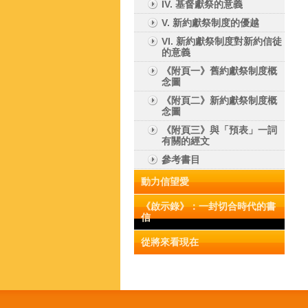
IV. 基督獻祭的意義
V. 新約獻祭制度的優越
VI. 新約獻祭制度對新約信徒
的意義
《附頁一》舊約獻祭制度概
念圖
《附頁二》新約獻祭制度概
念圖
《附頁三》與「預表」一詞
有關的經文
參考書目
動力信望愛
《啟示錄》：一封切合時代的書
信
從將來看現在