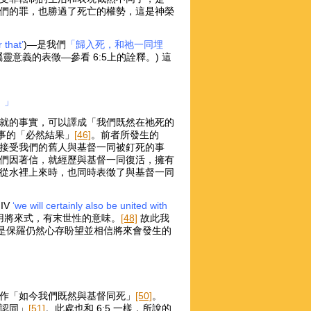
們的罪，也勝過了死亡的權勢，這是神榮
r that’
)—是我們
「歸入死，和祂一同埋
意義的表徵—參看 6:5上的詮釋。) 這
。
」
就的事實，可以譯成「我們既然在祂死的
事的「必然結果」
[46]
。前者所發生的
接受我們的舊人與基督一同被釘死的事
們因著信，就經歷與基督一同復活，擁有
從水裡上來時，也同時表徵了與基督一同
NIV
‘we will certainly also be united with
用將來式，有末世性的意味。
[48]
故此我
是保羅仍然心存盼望並相信將來會發生的
作「如今我們既然與基督同死」
[50]
。
認同」
[51]
。此處也和 6:5 一樣，所說的