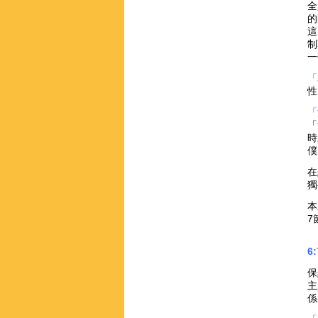
全
的
這
制
一
「
性
「
「
時
僕
在
獨
本
7
6
保
主
係