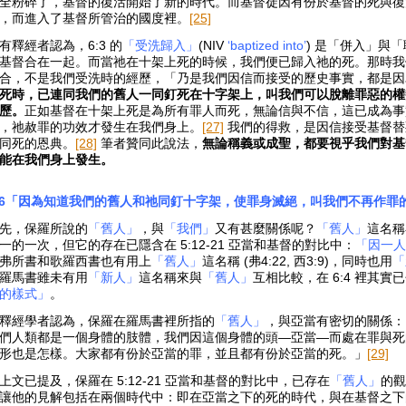
全粉碎了，基督的復活開始了新的時代。而基督徒因有份於基督的死與復
，而進入了基督所管治的國度裡。
[25]
有釋經者認為，6:3 的
「受洗歸入」
(NIV
‘baptized into’
) 是「併入」與
基督合在一起。而當祂在十架上死的時候，我們便已歸入祂的死。那時我
合，不是我們受洗時的經歷，「乃是我們因信而接受的歷史事實，都是因
死時，已連同我們的舊人一同釘死在十字架上，叫我們可以脫離罪惡的權
歷。
正如基督在十架上死是為所有罪人而死，無論信與不信，這已成為事實
，祂赦罪的功效才發生在我們身上。
[27]
我們的得救，是因信接受基督替
同死的恩典。
[28]
筆者贊同此說法，
無論稱義或成聖，都要視乎我們對基
能在我們身上發生。
:6「因為知道我們的舊人和祂同釘十字架，使罪身滅絕，叫我們不再作罪
先，保羅所說的
「舊人」
，與
「我們」
又有甚麼關係呢？
「舊人」
這名稱
一的一次，但它的存在已隱含在 5:12-21 亞當和基督的對比中：
「因一
弗所書和歌羅西書也有用上
「舊人」
這名稱 (弗4:22, 西3:9)，同時也用
「
羅馬書雖未有用
「新人」
這名稱來與
「舊人」
互相比較，在 6:4 裡其實
的樣式」
。
釋經學者認為，保羅在羅馬書裡所指的
「舊人」
，與亞當有密切的關係：
們人類都是一個身體的肢體，我們因這個身體的頭—亞當—而處在罪與死
形也是怎樣。大家都有份於亞當的罪，並且都有份於亞當的死。」
[29]
上文已提及，保羅在 5:12-21 亞當和基督的對比中，已存在
「舊人」
的觀
讓他的見解包括在兩個時代中：即在亞當之下的死的時代，與在基督之下