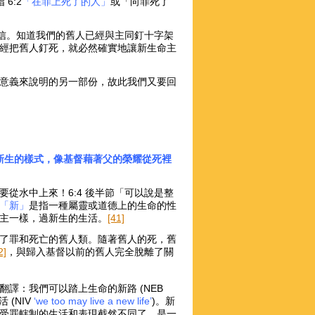
6:2
「在罪上死了的人」
或「向罪死了
信。知道我們的舊人已經與主同釘十字架
經把舊人釘死，就必然確實地讓新生命主
意義來說明的另一部份，故此我們又要回
新生的樣式，像基督藉著父的榮耀從死裡
從水中上來！6:4 後半節「可以說是整
「新」
是指一種屬靈或道德上的生命的性
主一樣，過新生的生活。
[41]
了罪和死亡的舊人類。隨著舊人的死，舊
2]
，與歸入基督以前的舊人完全脫離了關
翻譯：我們可以踏上生命的新路 (NEB
 (NIV
‘we too may live a new life’
)。新
受罪轄制的生活和表現截然不同了，是一