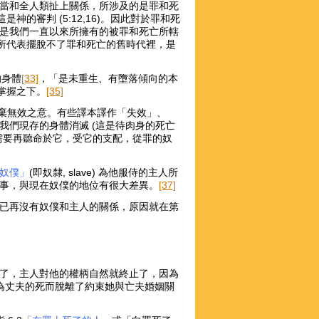
當和全人類扯上關係，所涉及的是罪和死
神的審判 (5:12,16)。因此對於罪和死
是我們一直以來所擁有的被罪和死亡所轄
所代表擺脫不了罪和死亡的舊時代裡，是
的身體
[33]
，「是未重生、有墮落傾向的本
掌握之下。
[35]
廢棄無效之意。有些譯本譯作「失效」、
我們現存的身體消滅 (這是待肉身的死亡
需要再聽命於它，受它的支配，從罪的奴
奴僕」
(即奴隸, slave) 為他服侍的主人所
事，與現在奴僕的地位有很大差異。
[37]
已再沒有奴僕和主人的關係，原因就在第
了，主人對他的權柄自然就終止了，因為
為丈夫的死而脫離了約束她與亡夫婚姻關
)