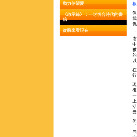
動力信望愛
根
保
《啟示錄》：一封切合時代的書
我
信
係
從將來看現在
「
慮
中
被
的
以
在
行
現
復
一
上
活
受
但
「
同