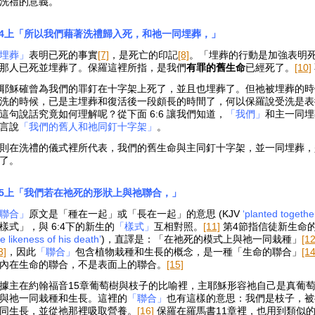
洗禮的意義。
:4上「所以我們藉著洗禮歸入死，和祂一同埋葬，」
埋葬」
表明已死的事實
[7]
，是死亡的印記
[8]
。「埋葬的行動是加強表明
那人已死並埋葬了。保羅這裡所指，是我們
有罪的舊生命
已經死了。
[10]
耶穌確曾為我們的罪釘在十字架上死了，並且也埋葬了。但祂被埋葬的時
洗的時候，已是主埋葬和復活後一段頗長的時間了，何以保羅說受洗是表
這句說話究竟如何理解呢？從下面 6:6 讓我們知道，
「我們」
和主一同埋
言說
「我們的舊人和祂同釘十字架」
。
則在洗禮的儀式裡所代表，我們的舊生命與主同釘十字架，並一同埋葬，是
了。
:5上「我們若在祂死的形狀上與祂聯合，」
聯合」
原文是「種在一起」或「長在一起」的意思 (KJV
‘planted togethe
樣式」，與 6:4下的新生的
「樣式」
互相對照。
[11]
第4節指信徒新生命的
he likeness of his death’
)，直譯是：「在祂死的模式上與祂一同栽種」
[12
3]
，因此
「聯合」
包含植物栽種和生長的概念，是一種「生命的聯合」
[14
內在生命的聯合，不是表面上的聯合。
[15]
據主在約翰福音15章葡萄樹與枝子的比喻裡，主耶穌形容祂自己是真葡
與祂一同栽種和生長。這裡的
「聯合」
也有這樣的意思：我們是枝子，被
同生長，並從祂那裡吸取營養。
[16]
保羅在羅馬書11章裡，也用到類似