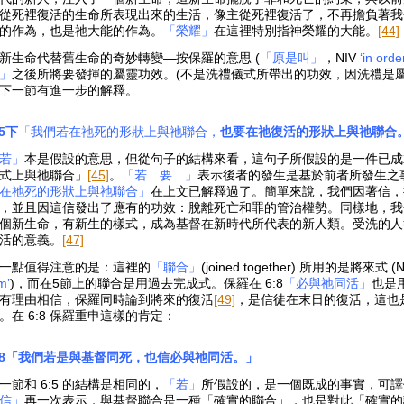
從死裡復活的生命所表現出來的生活，像主從死裡復活了，不再擔負著我
的作為，也是祂大能的作為。
「榮耀」
在這裡特別指神榮耀的大能。
[44]
新生命代替舊生命的奇妙轉變—按保羅的意思 (
「原是叫」
，NIV
‘in orde
」
之後所將要發揮的屬靈功效。(不是洗禮儀式所帶出的功效，因洗禮是屬靈
下一節有進一步的解釋。
:5下
「我們若在祂死的形狀上與祂聯合，
也要在祂復活的形狀上與祂聯合
若」
本是假設的意思，但從句子的結構來看，這句子所假設的是一件已成
式上與祂聯合」
[45]
。
「若…要…」
表示後者的發生是基於前者所發生之
在祂死的形狀上與祂聯合」
在上文已解釋過了。簡單來說，我們因著信，
，並且因這信發出了應有的功效：脫離死亡和罪的管治權勢。同樣地，我
個新生命，有新生的樣式，成為基督在新時代所代表的新人類。受洗的人
活的意義。
[47]
一點值得注意的是：這裡的
「聯合」
(joined together) 所用的是將來式 (
m’
)，而在5節上的聯合是用過去完成式。保羅在 6:8
「必與祂同活」
也是
有理由相信，保羅同時論到將來的復活
[49]
，是信徒在末日的復活，這也
。在 6:8 保羅重申這樣的肯定：
:8「我們若是與基督同死，也信必與祂同活。」
一節和 6:5 的結構是相同的，
「若」
所假設的，是一個既成的事實，可譯
信」
再一次表示，與基督聯合是一種「確實的聯合」，也是對此「確實的