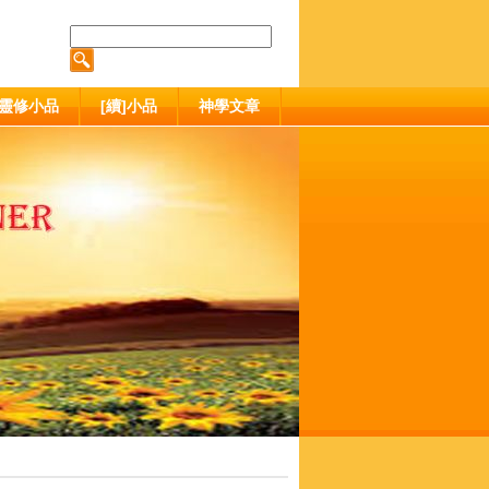
靈修小品
[續]小品
神學文章