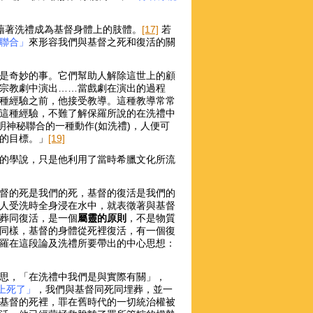
藉著洗禮成為基督身體上的肢體。
[17]
若
聯合」
來形容我們與基督之死和復活的關
是奇妙的事。它們幫助人解除這世上的顧
宗教劇中演出……當戲劇在演出的過程
種經驗之前，他接受教導。這種教導常常
這種經驗，不難了解保羅所說的在洗禮中
明神秘聯合的一種動作(如洗禮)，人便可
的目標。」
[19]
的學說，只是他利用了當時希臘文化所流
督的死是我們的死，基督的復活是我們的
人受洗時全身浸在水中，就表徵著與基督
葬同復活，是一個
屬靈的原則
，不是物質
同樣，基督的身體從死裡復活，有一個復
羅在這段論及洗禮所要帶出的中心思想：
思，「在洗禮中我們是與實際有關」，
上死了」
，我們與基督同死同埋葬，並一
基督的死裡，罪在舊時代的一切統治權被