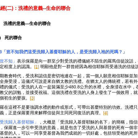
經(二)：洗禮的意義--生命的聯合
.
洗禮的意義—
生命的聯合
1) 死的聯合
:3「豈不知我們這受洗歸入基督耶穌的人，是受洗歸入祂的死嗎？」
豈不知」
表示保羅是向一群至少對受洗的禮儀絕不陌生的羅馬信徒說話，
定程度上的認識。
[1]
明顯他是對一群曾經因為相信耶穌而受過洗的信徒
期教會時代，受洗和認信是密切地連在一起，當一個人願意相信耶穌並加
全身受浸，這儀式可說是來自猶太教的洗禮。在猶太人的傳統裡，若有外
禮的儀式：受洗的人在一盆裝滿至少480.8公升的水裡，全身浸在水中
教父的訓勉，並接受祝福。這個洗禮在受洗的人身上發生了一個效用，就
個初生的嬰孩。
[3]
羅在這裡不是要強調水禮的動作或形式，可帶出甚麼特別的功效。洗禮只是一
義，正是保羅要用來解釋信徒與主同死同復活的真理。
[4]
受洗歸入基督耶穌」
，大概是「受洗歸入基督耶穌的名下」的簡稱，指信
，保羅進一步引申受洗的意義，就是包含了受洗的人與基督的死有一個非常
基督的人，可以一同享受基督為我們成就的一切好處，包括領受祂的死所