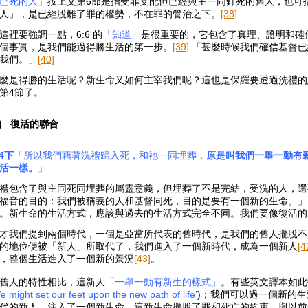
已死的人」
按上文第6節是指受罪支配但已經與主一同釘死的舊人，也可指 
人」，是已經脫離了罪的權勢，不在罪的管治之下。
[38]
這裡要強調一點，6:6 的
「知道」
是很重要的，它包含了真理、證明和確
個事實，是我們能過得勝生活的第一步。
[39]
「甚麼時候我們確信基督已
我們。」
[40]
麼是得勝的生活呢？新生命又如何主宰我們呢？這也是保羅要透過洗禮的
第4節了。
2)
復活的聯合
:4下
「所以我們藉著洗禮歸入死，和祂一同埋葬，
原是叫我們一舉一動有
活一樣。
」
禮包含了與主同死同埋葬的屬靈意義，但埋葬了不是完結，受洗的人，還要
福音的目的：我們被稱義的人和基督同死，目的是要有一個新的生命。」
。新生命的生活方式，應該與過去的生活方式完全不同。我們要像復活的
才我們提到兩個時代，一個是亞當所代表的舊時代，是我們的舊人擺脫不
的地位便被「新人」所取代了，我們進入了一個新時代，成為一個新人
[4
，整個生活進入了一個新的景況
[43]
。
舊人的特性相比，這新人
「一舉一動有新生的樣式」
。有些英文譯本如此
e might set our feet upon the new path of life’
)；我們可以過一個新的生活
代的新人，注入了一個新生命，這新生命擺脫了罪和死亡的約束，與以前