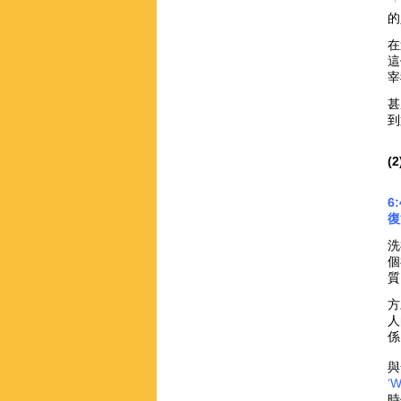
「
的
在
這
宰
甚
到
(
6
復
洗
個
質
方
人
係
與
‘W
時