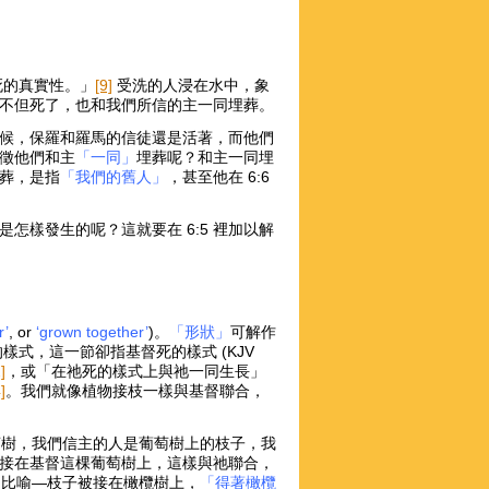
死的真實性。」
[9]
受洗的人浸在水中，象
不但死了，也和我們所信的主一同埋葬。
候，保羅和羅馬的信徒還是活著，而他們
徵他們和主
「一同」
埋葬呢？和主一同埋
葬，是指
「我們的舊人」
，甚至他在 6:6
怎樣發生的呢？這就要在 6:5 裡加以解
r’
, or
‘grown together’
)。
「形狀」
可解作
樣式，這一節卻指基督死的樣式 (KJV
]
，或「在祂死的樣式上與祂一同生長」
]
。我們就像植物接枝一樣與基督聯合，
萄樹，我們信主的人是葡萄樹上的枝子，我
接在基督這棵葡萄樹上，這樣與祂聯合，
的比喻—枝子被接在橄欖樹上，
「得著橄欖