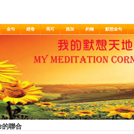
金句
經卷
馬可
路加
約翰
默想金句
命的聯合