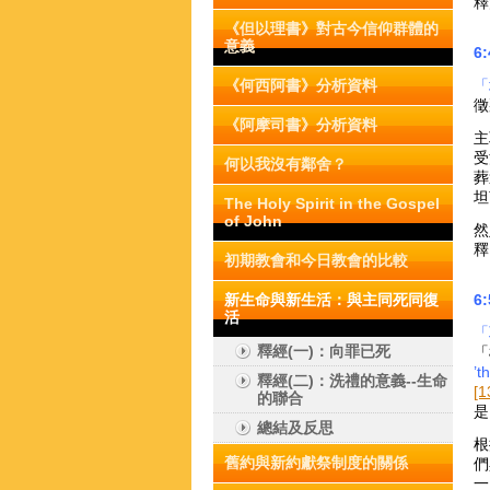
釋
《但以理書》對古今信仰群體的
意義
6
《何西阿書》分析資料
「
徵
《阿摩司書》分析資料
主
受
何以我沒有鄰舍？
葬
坦
The Holy Spirit in the Gospel
of John
然
釋
初期教會和今日教會的比較
新生命與新生活：與主同死同復
6
活
「
釋經(一)：向罪已死
「
’t
釋經(二)：洗禮的意義--生命
[1
的聯合
是
總結及反思
根
舊約與新約獻祭制度的關係
們
一