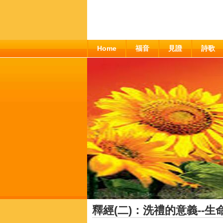
Home
福音
見證
詩歌
釋經(二)：洗禮的意義--生