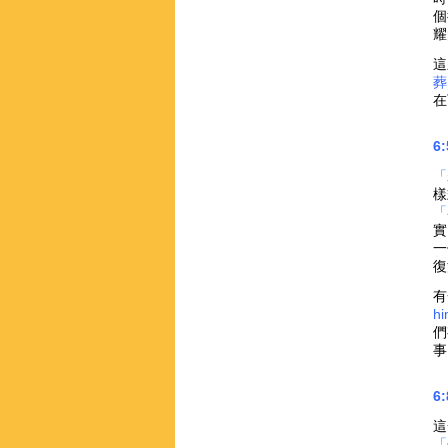
個
耀
這
葬
在
6
「
樣
「
實
一
復
有
hi
們
事
6
這
「