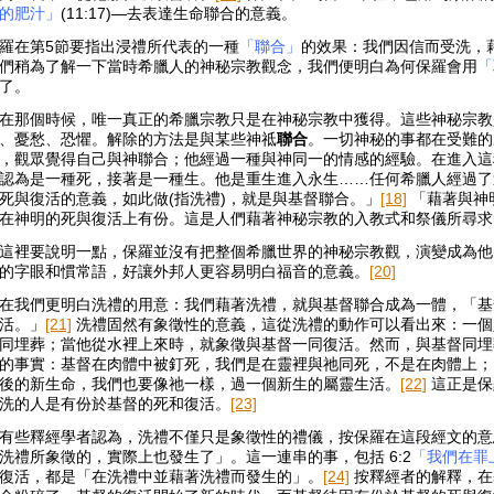
的肥汁」
(11:17)—去表達生命聯合的意義。
羅在第5節要指出浸禮所代表的一種
「聯合」
的效果：我們因信而受洗，
們稍為了解一下當時希臘人的神秘宗教觀念，我們便明白為何保羅會用
「
了。
在那個時候，唯一真正的希臘宗教只是在神秘宗教中獲得。這些神秘宗教
、憂愁、恐懼。解除的方法是與某些神祗
聯合
。一切神秘的事都在受難的
，觀眾覺得自己與神聯合；他經過一種與神同一的情感的經驗。在進入這
認為是一種死，接著是一種生。他是重生進入永生……任何希臘人經過了
死與復活的意義，如此做(指洗禮)，就是與基督聯合。」
[18]
「藉著與神
在神明的死與復活上有份。這是人們藉著神秘宗教的入教式和祭儀所尋求
這裡要說明一點，保羅並沒有把整個希臘世界的神秘宗教觀，演變成為他
的字眼和慣常語，好讓外邦人更容易明白福音的意義。
[20]
在我們更明白洗禮的用意：我們藉著洗禮，就與基督聯合成為一體，「基
活。」
[21]
洗禮固然有象徵性的意義，這從洗禮的動作可以看出來：一個
同埋葬；當他從水裡上來時，就象徵與基督一同復活。然而，與基督同埋
的事實：基督在肉體中被釘死，我們是在靈裡與祂同死，不是在肉體上；
後的新生命，我們也要像祂一樣，過一個新生的屬靈生活。
[22]
這正是保
洗的人是有份於基督的死和復活。
[23]
有些釋經學者認為，洗禮不僅只是象徵性的禮儀，按保羅在這段經文的意
洗禮所象徵的，實際上也發生了」。這一連串的事，包括 6:2
「我們在罪
復活，都是「在洗禮中並藉著洗禮而發生的」。
[24]
按釋經者的解釋，在