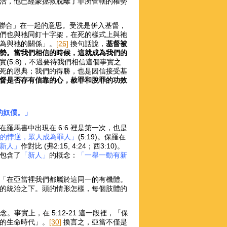
活，他已經蒙拯救脫離了罪所管轄的權勢
「聯合」在一起的意思。受洗是併入基督，
們也與祂同釘十字架，在死的樣式上與祂
為與祂的關係」。
[26]
換句話說，
基督被
勢。當我們相信的時候，這就成為我們的
(5:8)，不過要待我們相信這個事實之
死的恩典；我們的得勝，也是因信接受基
督是否存有信靠的心，赦罪和脫罪的功效
的奴僕。」
在羅馬書中出現在 6:6 裡是第一次，也是
人的悖逆，眾人成為罪人」
(5:19)。保羅在
新人」
作對比 (弗2:15, 4:24；西3:10)。
已包含了
「新人」
的概念：
「一舉一動有新
「在亞當裡我們都屬於這同一的有機體。
的統治之下。頭的情形怎樣，每個肢體的
念。事實上，在 5:12-21 這一段裡，「保
的生命時代」。
[30]
換言之，亞當不僅是