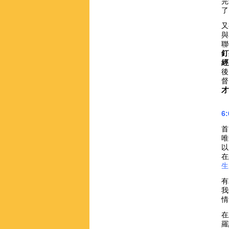
完
了
又
與
聯
釘
經
後
督
才
6
首
唯
以
在
生
有
我
情
在
羅