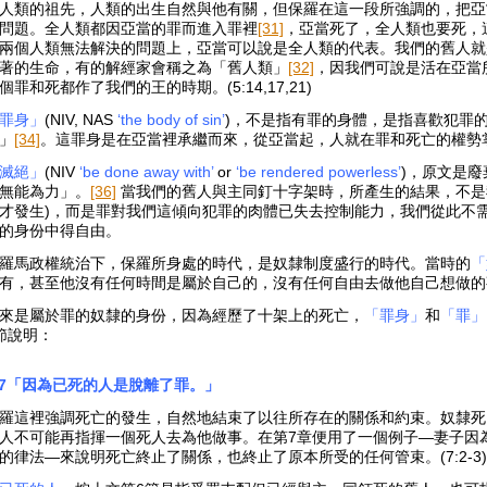
人類的祖先，人類的出生自然與他有關，但保羅在這一段所強調的，把亞
問題。全人類都因亞當的罪而進入罪裡
[31]
，亞當死了，全人類也要死，這是
兩個人類無法解決的問題上，亞當可以說是全人類的代表。我們的舊人就
著的生命，有的解經家會稱之為「舊人類」
[32]
，因我們可說是活在亞當
個罪和死都作了我們的王的時期。(5:14,17,21)
罪身」
(NIV, NAS
‘the body of sin’
)，不是指有罪的身體，是指喜歡犯罪
」
[34]
。這罪身是在亞當裡承繼而來，從亞當起，人就在罪和死亡的權勢
滅絕」
(NIV
‘be done away with’
or
‘be rendered powerless’
)，原文是
無能為力」。
[36]
當我們的舊人與主同釘十字架時，所產生的結果，不是
才發生)，而是罪對我們這傾向犯罪的肉體已失去控制能力，我們從此不
的身份中得自由。
羅馬政權統治下，保羅所身處的時代，是奴隸制度盛行的時代。當時的
「
有，甚至他沒有任何時間是屬於自己的，沒有任何自由去做他自己想做的
來是屬於罪的奴隸的身份，因為經歷了十架上的死亡，
「罪身」
和
「罪」
節說明：
:7「因為已死的人是脫離了罪。」
羅這裡強調死亡的發生，自然地結束了以往所存在的關係和約束。奴隸死
人不可能再指揮一個死人去為他做事。在第7章便用了一個例子—妻子因
的律法—來說明死亡終止了關係，也終止了原本所受的任何管束。(7:2-3