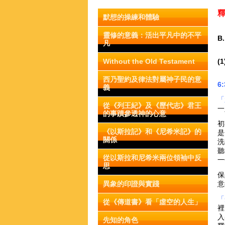
釋
默想的操練和體驗
靈修的意義：活出平凡中的不平
B
凡
Without the Old Testament
(
西乃聖約及律法對屬神子民的意
6
義
「
從《列王紀》及《歷代志》君王
一
的事蹟參透神的心意
初
《以斯拉記》和《尼希米記》的
是
關係
洗
聽
從以斯拉和尼希米兩位領袖中反
一
思
保
異象的印證與實踐
意
「
從《傳道書》看「虛空的人生」
裡
入
先知的角色