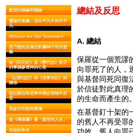
總結及反思
默想的操練和體驗
靈修的意義：活出平凡中的不平
凡
Without the Old Testament
A. 總結
西乃聖約及律法對屬神子民的意
義
保羅從一個荒謬
從《列王紀》及《歷代志》君王
的事蹟參透神的心意
向罪死了的人，
與基督同死同復
《以斯拉記》和《尼希米記》的
關係
於信徒對此真理
從以斯拉和尼希米兩位領袖中反
的生命而產生的
思
異象的印證與實踐
在基督釘十架的
從《傳道書》看「虛空的人生」
的舊人不再受罪
功效。舊人向罪
先知的角色