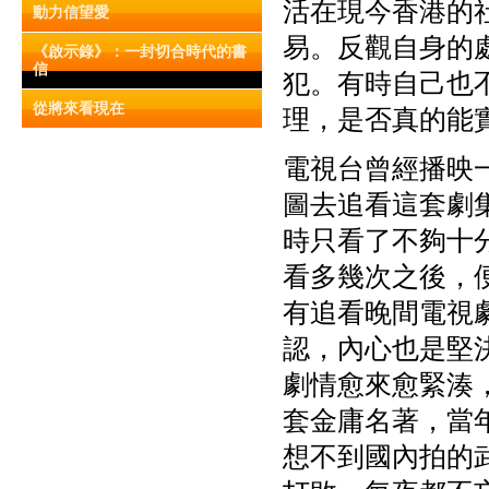
活在現今香港的
動力信望愛
易。反觀自身的
《啟示錄》：一封切合時代的書
信
犯。有時自己也
從將來看現在
理，是否真的能
電視台曾經播映
圖去追看這套劇
時只看了不夠十
看多幾次之後，
有追看晚間電視
認，內心也是堅
劇情愈來愈緊湊
套金庸名著，當
想不到國內拍的