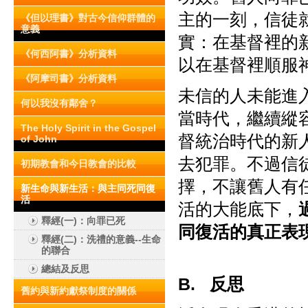
主的一刻，信徒
《但以理書》對古今信仰群體的
意義
實：在基督裡的
《何西阿書》分析資料
以在基督裡順服
《阿摩司書》分析資料
未信的人未能進
何以我沒有鄰舍？
當時代，繼續縱
The Holy Spirit in the Gospel
督統治時代的新
of John
去犯罪。不過信
初期教會和今日教會的比較
擇，不讓舊人有
新生命與新生活：與主同死同復
活
活的大能底下，
釋經(一)：向罪已死
同復活的真正表
釋經(二)：洗禮的意義--生命
的聯合
總結及反思
B. 反思
舊約與新約獻祭制度的關係