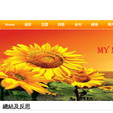
Home
福音
見證
詩歌
金句
經卷
馬
總結及反思