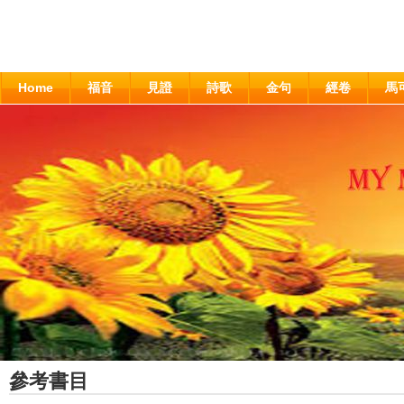
Home
福音
見證
詩歌
金句
經卷
馬
參考書目