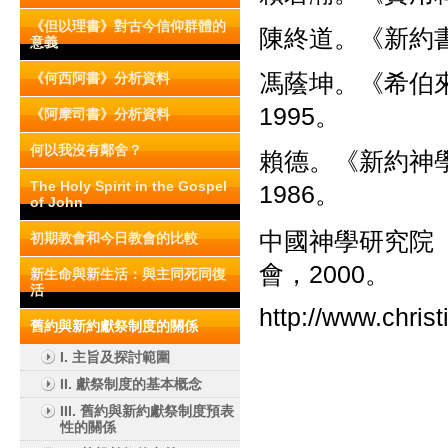
《但以理書》對古今信仰群體的
陳終道。《新約書
意義
馮蔭坤。《希伯
《何西阿書》分析資料
1995。
《阿摩司書》分析資料
何以我沒有鄰舍？
賴德。《新約神
The Holy Spirit in the Gospel
1986。
of John
中國神學研究院
初期教會和今日教會的比較
會，2000。
新生命與新生活：與主同死同復
活
http://www.chris
舊約與新約獻祭制度的關係
I. 主旨及探討範圍
II. 獻祭制度的基本概念
III. 舊約與新約獻祭制度預表
性的關係