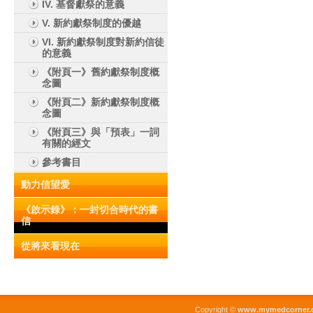
IV. 基督獻祭的意義
V. 新約獻祭制度的優越
VI. 新約獻祭制度對新約信徒
的意義
《附頁一》舊約獻祭制度概
念圖
《附頁二》新約獻祭制度概
念圖
《附頁三》與「預表」一詞
有關的經文
參考書目
動力信望愛
《啟示錄》：一封切合時代的書
信
從將來看現在
Copyright ©
www.mymedcorner