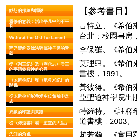
【參考書目】
默想的操練和體驗
靈修的意義：活出平凡中的不平
古特立。《希伯
凡
台北：校園書房，
Without the Old Testament
李保羅。《希伯來
西乃聖約及律法對屬神子民的意
義
莫理昂。《希伯
從《列王紀》及《歷代志》君王
的事蹟參透神的心意
書樓，1991。
《以斯拉記》和《尼希米記》的
關係
黃彼得。《希伯
亞聖道神學院出版
從以斯拉和尼希米兩位領袖中反
思
特羅特。《註釋
異象的印證與實踐
道書樓，2003。
從《傳道書》看「虛空的人生」
賴若瀚。《實用釋
先知的角色