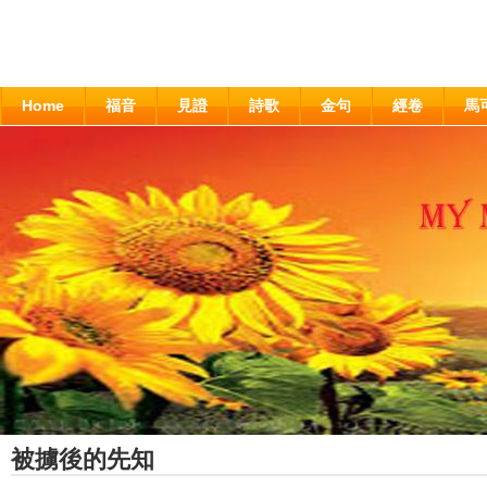
Home
福音
見證
詩歌
金句
經卷
馬
被擄後的先知