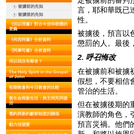
定被擄前的審判
被擄前的先知
言，耶和華既已
被擄後的先知
性。
《但以理書》對古今信仰群體的
意義
被擄後，預言以
《何西阿書》分析資料
懲罰的人。最後
《阿摩司書》分析資料
2. 呼召悔改
何以我沒有鄰舍？
在被擄前和被擄
The Holy Spirit in the Gospel
of John
假想，不要相信
初期教會和今日教會的比較
管治的生活。
新生命與新生活：與主同死同復
但在被擄後期的
活
演教師的角色，
舊約與新約獻祭制度的關係
預言災禍。他們
動力信望愛