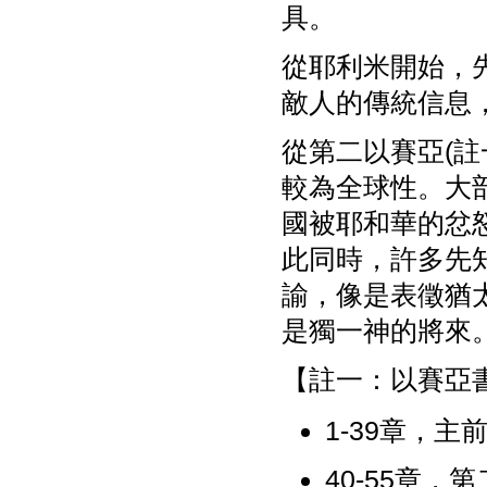
具。
從耶利米開始，
敵人的傳統信息
從第二以賽亞(
較為全球性。大
國被耶和華的忿
此同時，許多先
諭，像是表徵猶
是獨一神的將來
【註一：以賽亞
1-39章，
40-55章，