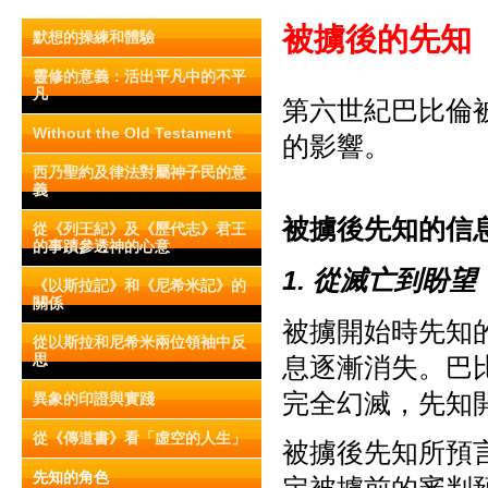
被擄後的先知
默想的操練和體驗
靈修的意義：活出平凡中的不平
凡
第六世紀巴比倫
Without the Old Testament
的影響。
西乃聖約及律法對屬神子民的意
義
被擄後先知的信
從《列王紀》及《歷代志》君王
的事蹟參透神的心意
1. 從滅亡到盼望
《以斯拉記》和《尼希米記》的
關係
被擄開始時先知
從以斯拉和尼希米兩位領袖中反
思
息逐漸消失。巴
完全幻滅，先知
異象的印證與實踐
從《傳道書》看「虛空的人生」
被擄後先知所預
先知的角色