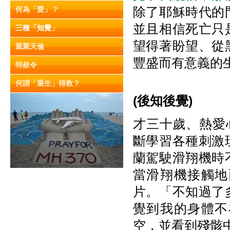
除了耶穌時代的
何為「愛」？
並且相信死亡只
三種「知覺」
望得著盼望、從
重聚天倫
豐盛而有意義的
特赦令
何謂「重生」得救？
(
後知後覺)
才三十歲、熱愛
斷學習各種刺激
蘭駕駛滑翔機時
當滑翔機接觸地
片。「不知過了
覺到我的身體不
空，並看到殘骸