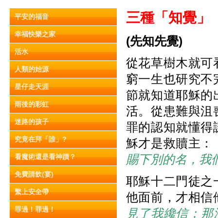
三種「知覺」
平安的福音
幸福快樂之家
(
先知先覺)
活水
從花草樹木就可
人類的始源
窮一生也研究不
星仔走天涯
節就知道耶穌的
雨後的彩虹
活。從患難與沮
迷路的孩子
罪的認知就懂得
究竟在拜「誰」?
穌才是救贖主：
賜下別的名，我
看魔術還是看神蹟？
免費請飲(宴)
耶穌十二門徒之
繫上安全帶
他面前，才相信
罪過！罪過！
見了我纔信；那