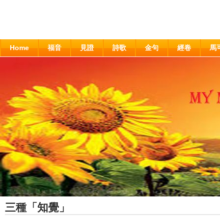
Home
福音
見證
詩歌
金句
經卷
馬
三種「知覺」