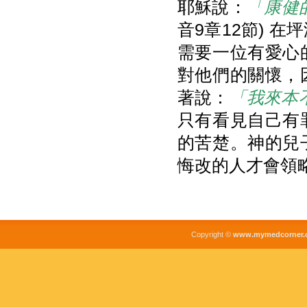
耶穌說：
「康健
音9章12節) 
需要一位有愛心
對他們的關懷，
著說：
「我來本
只有看見自己有
的苦楚。神的兒
悔改的人才會領
Copyright ©
www.mymedcorner