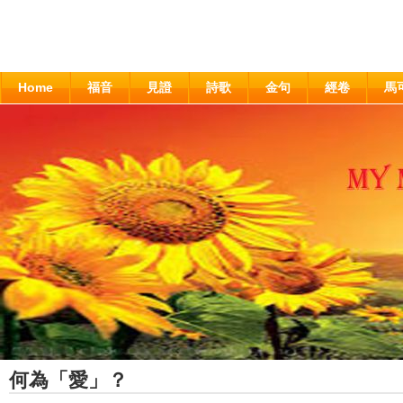
Home
福音
見證
詩歌
金句
經卷
馬
何為「愛」？