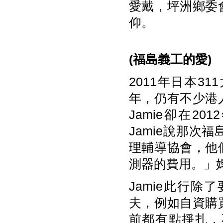
愛戴，坪洲鄉委
仰。
(
福島義工的愛)
2011年日本
年，仍有不少港
Jamie卻在
Jamie說那
理輔導協會，他
測器的費用。」
Jamie此行
夫，例如自資購
前都有點掙扎，