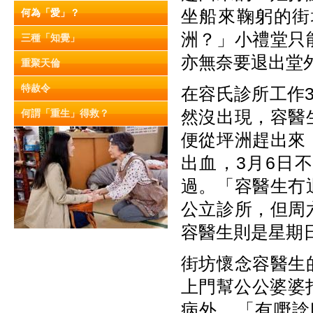
坐船來鞠躬的街
何為「愛」？
洲？」小禮堂只
三種「知覺」
亦無奈要退出堂
重聚天倫
特赦令
在容氏診所工作
然沒出現，容醫
何謂「重生」得救？
便從坪洲趕出來
出血，3月6日
過。「容醫生冇
公立診所，但周
容醫生則是星期
街坊懷念容醫生
上門幫公公婆婆
病外，「有嘢諗