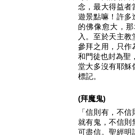
念，最大得益者
遊景點嘛！許多
的佛像愈大，那
入。至於天主教
參拜之用，只作
和門徒也封為聖
堂大多沒有耶穌
標記。
(
拜魔鬼)
「信則有，不信
就有鬼，不信則
可盡信。聖經明