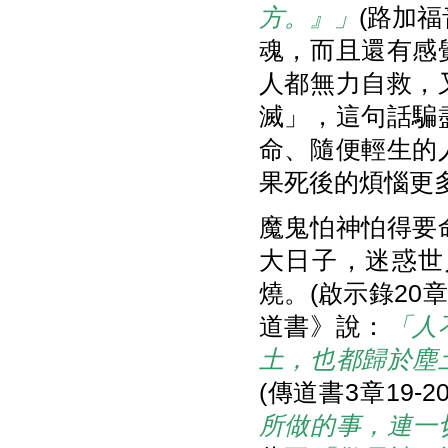
方。』」
(路加福
魂，而且還有感
人都無力自救，
滅」，這句話騙
命、隨便輕生的
果死後的煩惱更
魔鬼怕神怕得要
大日子，迷惑世
燒。(啟示錄20
道書》說：
「人
土，也都歸於塵
(傳道書3章19-
所做的事，連一