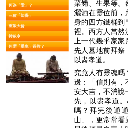
菜餚、生果等。
何為「愛」？
灑酒在靈位前，
三種「知覺」
身的四方鐵桶到
重聚天倫
裡。西方人當然
特赦令
上一代幾乎家家
何謂「重生」得救？
先人墓地前拜祭
以盡孝道。
究竟人有靈魂嗎
邊：「信則有，
安大吉，不消說
先，以盡孝道。
嗎？拜完後通
山」，更常常看