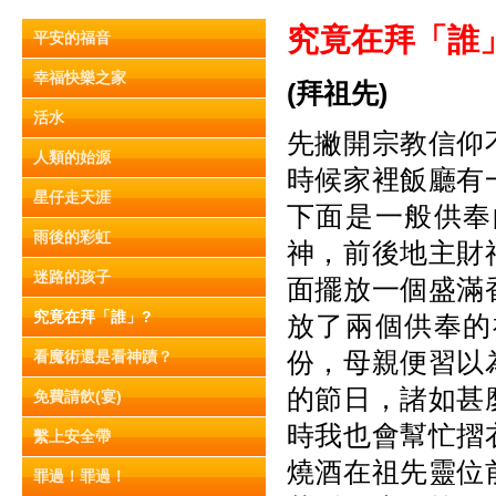
究竟在拜「誰
平安的福音
幸福快樂之家
(
拜祖先)
活水
先撇開宗教信仰
人類的始源
時候家裡飯廳有
星仔走天涯
下面是一般供奉
雨後的彩虹
神，前後地主財
迷路的孩子
面擺放一個盛滿
究竟在拜「誰」?
放了兩個供奉的
份，母親便習以
看魔術還是看神蹟？
的節日，諸如甚
免費請飲(宴)
時我也會幫忙摺
繫上安全帶
燒酒在祖先靈位
罪過！罪過！