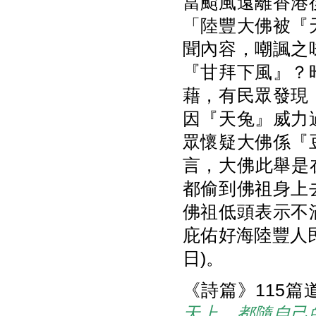
當颱風遠離香港
「陸豐大佛被『
聞內容，嘲諷之
『甘拜下風』？
藉，有民眾發現
因『天兔』威力
眾懷疑大佛係『
言，大佛此舉是
都偷到佛祖身上
佛祖低頭表示不
庇佑好海陸豐人民
日)。
《詩篇》115
天上，都隨自己