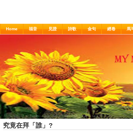
Home
福音
見證
詩歌
金句
經卷
馬
究竟在拜「誰」?