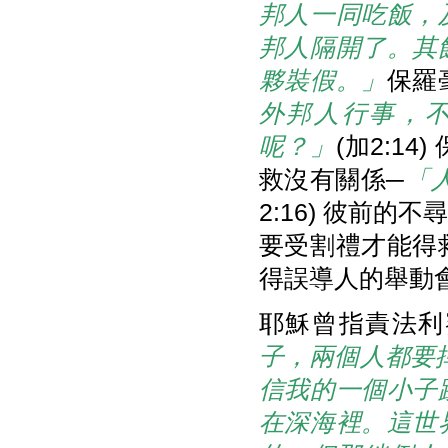
邦人一同吃飯，
邦人隔開了。其
夥裝假。
」
保羅
外邦人行事，
呢？」
(加2:1
救沒有關係─
「
2:16) 彼前
要受割禮才能得
得誤導人的舉動
耶穌曾指責法利
子，兩個人都要
信我的一個小子
在深海裡。這世