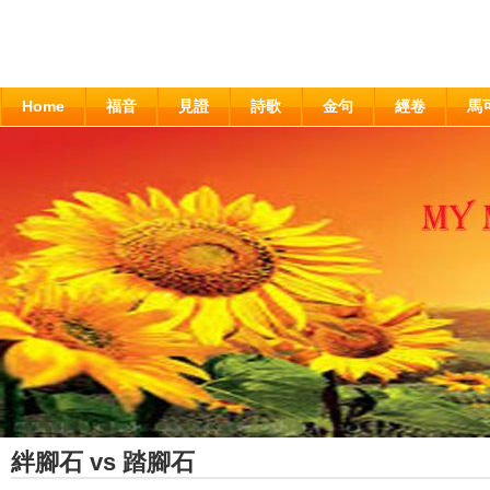
Home
福音
見證
詩歌
金句
經卷
馬
絆腳石 vs 踏腳石