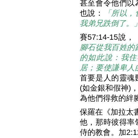
甚至會令他們以
也說：
「所以，
我弟兄跌倒了。
賽57:14-15說，
腳石從我百姓的
的如此說：我住
居；要使謙卑人
首要是人的靈魂
(如金銀和假神
為他們得救的絆
保羅在《加拉太
他，那時彼得率
侍的教會。加2:1