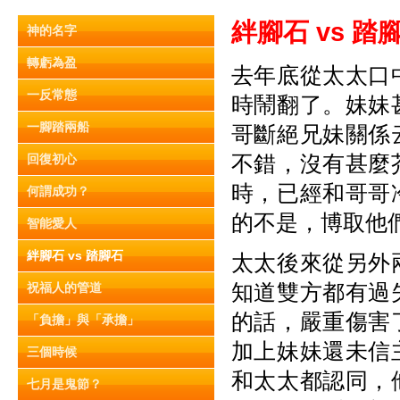
絆腳石 vs
踏
神的名字
轉虧為盈
去年底從太太口
一反常態
時鬧翻了。妹妹
一腳踏兩船
哥斷絕兄妹關係
不錯，沒有甚麼
回復初心
時，已經和哥哥
何謂成功？
的不是，博取他
智能愛人
絆腳石 vs 踏腳石
太太後來從另外
知道雙方都有過
祝福人的管道
的話，嚴重傷害
「負擔」與「承擔」
加上妹妹還未信
三個時候
和太太都認同，
七月是鬼節？