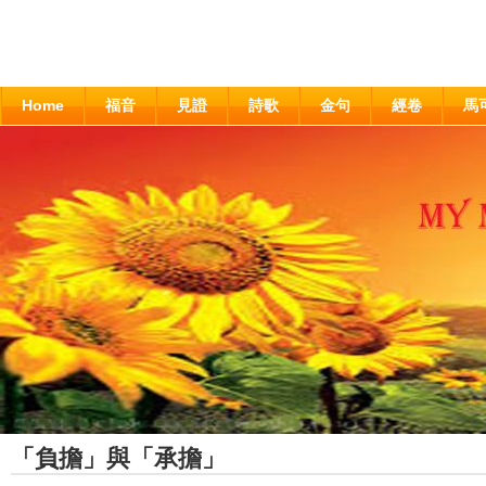
Home
福音
見證
詩歌
金句
經卷
馬
「負擔」與「承擔」