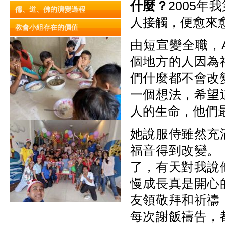
什麼？
2005
儒、道、佛的演變過程
人接觸，便愈來
教會小組存在的價值
由短宣變全職，A
個地方的人因為
們什麼都不會改
一個想法，希望
人的生命，他們
她說服侍雖然充
福音得到改變。
了，有天對我說
慢成長真是開心
友領敬拜和祈禱
每次謝飯禱告，