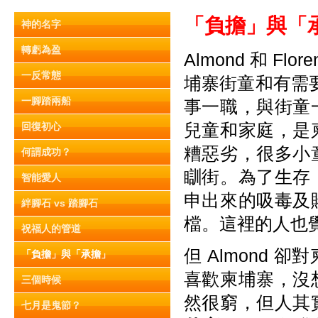
「負擔」與「
神的名字
轉虧為盈
Almond 和 F
一反常態
埔寨街童和有需要
一腳踏兩船
事一職，與街童
兒童和家庭，是
回復初心
糟惡劣，很多小
何謂成功？
瞓街。為了生存
智能愛人
申出來的吸毒及
絆腳石 vs 踏腳石
檔。這裡的人也
祝福人的管道
但 Almond 
「負擔」與「承擔」
喜歡柬埔寨，沒
三個時候
然很窮，但人其
七月是鬼節？