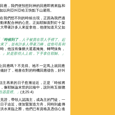
些回應，我們便預想到神的回應即將來臨和
正如以利亞叫亞哈王快點下山避雨。
在我們想不到的時候出現，正因為我們過
行動來配合神的心意。正如耶穌面對釘十架
猶大帶著許多人來捉拿他，他便知道天父如
「『
時候到了
，人子被賣在罪人手裡了。起
大來了，並有許多人帶著刀棒，從祭司長和
他親嘴時，他沒有像猶大遮遮掩掩、轉彎抹角，
。』於是那些人上前，下手拿住耶穌。」
上回應嗎？不見得。祂不一定馬上就回應
準備好了，祂會在對的時機回應禱告，好叫
信主再來的日子愈漸迫近，正是「時候將
來，像耶穌論末世的比喻中，說到有五個聰
在器皿裡。」
(太25:4)
作見證，帶領人認識主，成為主的門徒，一
的日子迫近，便加緊製造方舟，同時到處傳
，洪水來臨之際，他們已有資格及憑信心進