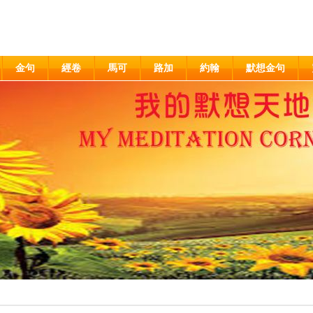
金句
經卷
馬可
路加
約翰
默想金句