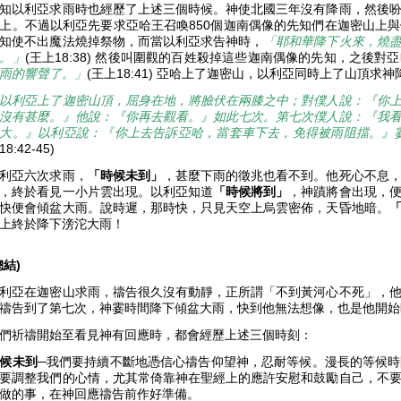
知以利亞求雨時也經歷了上述三個時候。神使北國三年沒有降雨，然後
上。不過以利亞先要求亞哈王召喚850個迦南偶像的先知們在迦密山上
知使不出魔法燒掉祭物，而當以利亞求告神時，
「耶和華降下火來，燒
。」
(王上18:38) 然後叫圍觀的百姓殺掉這些迦南偶像的先知，之後對
雨的響聲了。」
(王上18:41) 亞哈上了迦密山，以利亞同時上了山頂求
以利亞上了迦密山頂，屈身在地，將臉伏在兩膝之中；對僕人說：『你
沒有甚麼。』他說：『你再去觀看。』如此七次。第七次僕人說：『我
大。』以利亞說：『你上去告訴亞哈，當套車下去，免得被雨阻擋。』
18:42-45)
利亞六次求雨，
「時候未到」
，甚麼下雨的徵兆也看不到。他死心不息
，終於看見一小片雲出現。以利亞知道
「時候將到」
，神蹟將會出現，
快便會傾盆大雨。說時遲，那時快，只見天空上烏雲密佈，天昏地暗。
上終於降下滂沱大雨！
總結)
利亞在迦密山求雨，禱告很久沒有動靜，正所謂「不到黃河心不死」，
禱告到了第七次，神霎時間降下傾盆大雨，快到他無法想像，也是他開
們祈禱開始至看見神有回應時，都會經歷上述三個時刻：
候未到
─我們要持續不斷地憑信心禱告仰望神，忍耐等候。漫長的等候
要調整我們的心情，尤其常倚靠神在聖經上的應許安慰和鼓勵自己，不
做的事，在神回應禱告前作好準備。