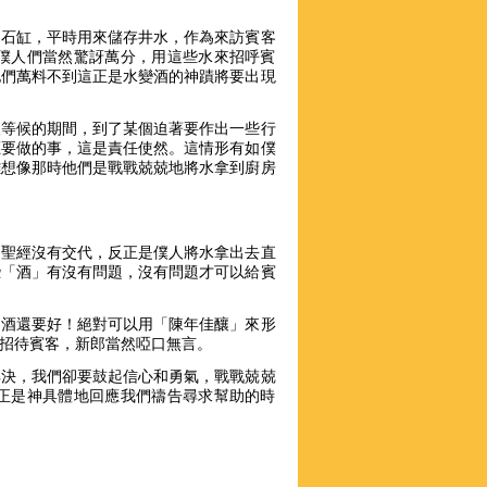
的石缸，平時用來儲存井水，作為來訪賓客
僕人們當然驚訝萬分，用這些水來招呼賓
他們萬料不到這正是水變酒的神蹟將要出現
望等候的期間，到了某個迫著要作出一些行
應要做的事，這是責任使然。這情形有如僕
難想像那時他們是戰戰兢兢地將水拿到廚房
？聖經沒有交代，反正是僕人將水拿出去直
些「酒」有沒有問題，沒有問題才可以給賓
的酒還要好！絕對可以用「陳年佳釀」來形
來招待賓客，新郎當然啞口無言。
解決，我們卻要鼓起信心和勇氣，戰戰兢兢
正是神具體地回應我們禱告尋求幫助的時
。