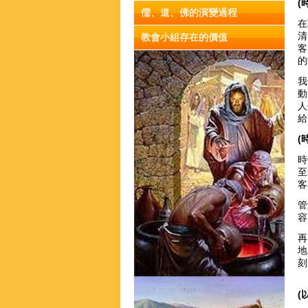
(
儒、道、佛的演變過程
在
清
教會小組存在的價值
客
我
動
人
給
(
時
至
管
容
再
地
刻
(