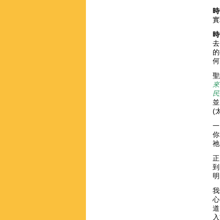
時
實
時
去
的
何
聖
來
民
並
(
一
你
祂
正
到
明
我
心
道
入