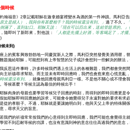
三個時候
約翰福音》2章記載耶穌在迦拿婚宴裡變水為酒的第一件神蹟。馬利亞
原文是婦人），我與你有甚麼相干？我的時候還沒有到。」
過了不久，
倒滿了，直到缸口。耶穌又說：『現在可以舀出來，送給管筵席的。』
，隨即叫了新郎來，對他說：
「人都是先擺上好酒，等客喝足了，才擺
0)
時候未到)
座上的賓客興致勃勃地一同慶賀新人之際，馬利亞突然發覺美酒用罄，
難題拋給耶穌，可能想到有上帝智慧的兒子或許會想到一些解決的辦法
我反思這件事時，許多時候我們遇上生活上的各種難題，我們都會突然
向主祈禱尋求幫助。而主並未有即時回應時，我們也會愈來愈心慌意亂
時候還沒有到。」
就像他回應母親馬利亞一樣。不是他不關心或不理會
。等候甚麼？等候主認為最佳的時候出手！
耶穌肉身的母親也要學習等候兒子回應的時刻，而得到的即時回應更是
假如耶穌即時回應她的訴求，可能會令她覺得兒子永遠對她的要求有求
是從的孝順子。不過，耶穌就是要讓她明白到，他與天父上帝的特殊關
意，尋求天父的旨意。
若我們的祈禱常常按我們的心意得到主即時回應，我們可能也會覺得主
學習不到忍耐等候的功課，也沒有意識到神的意念往往高過我們的意念