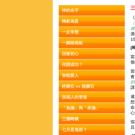
神的名字
《
轉虧為盈
（
就
一反常態
酒
1
一腳踏兩船
(
回復初心
當
個
何謂成功？
當
智能愛人
會
的
絆腳石 vs 踏腳石
課
連
祝福人的管道
想
命
「負擔」與「承擔」
心
三個時候
假
且
七月是鬼節？