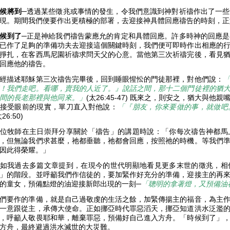
候將到
─透過某些徵兆或事情的發生，令我們意識到神對祈禱作出了一
現。期間我們便要作出更積極的部署，去迎接神具體回應禱告的時刻，
候到了
─正是
神給我們禱告蒙應允的肯定和具體回應。
許多時神的回應是
已作了足夠的準備功夫去迎接這個關鍵時刻，我們便可即時作出相應的
掙扎，在客西馬尼園祈禱求問天父的心意。當他第三次祈禱完後，看見
回應他的禱告。
經描述耶穌第三次禱告完畢後，回到睡眼惺忪的門徒那裡，對他們說：
！我們走吧。看哪，賣我的人近了。』說話之間，那十二個門徒裡的猶
間的長老那裡與他同來。
」
(太26:45-47) 既來之，則安之，猶大與
接受眼前的現實，單刀直入對他說：
「『朋友，你來要做的事，就做吧
太26:50)
位牧師在主日崇拜分享關於「禱告」的講題時說：「你每次禱告神都馬
，但無論我們求甚麼，祂都垂聽，祂都會回應，按照祂的時機。等我們
因此得榮耀。」
如我過去多篇文章提到，
在現今的世代明顯地看見更多末世的徵兆，相
」的階段。並
呼籲我們作信徒的，要加緊作好充分的準備，迎接主的再
的童女，預備點燈的油迎接新郎出現的一刻─
「聰明的拿著燈，又預備油
們要作的準備，就是自己過敬虔的生活之餘，加緊傳揚主的福音，為主
一意跟從主，承傳大使命。正如挪亞時代罪惡滔天，挪亞知道洪水泛濫
，呼籲人敬畏耶和華，離棄罪惡，預備好自己進入方舟。「時候到了」
方舟，最終避過洪水滅世的大災難。