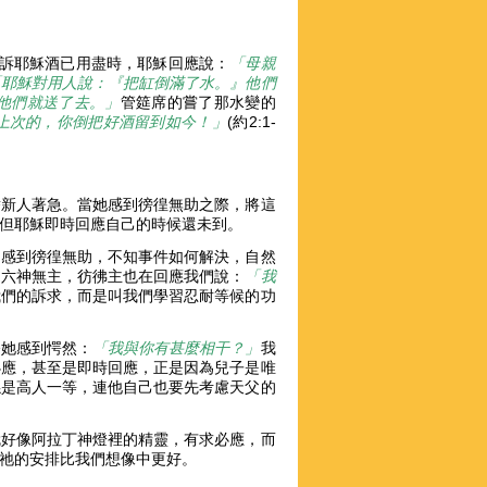
告訴耶穌酒已用盡時，耶穌回應說：
「母親
「耶穌對用人說：『把缸倒滿了水。』他們
他們就送了去。」
管筵席的嘗了那水變的
上次的，你倒把好酒留到如今！」
(約2:1-
替新人著急。當她感到徬徨無助之際，將這
，但耶穌即時回應自己的時候還未到。
間感到徬徨無助，不知事件如何解決，自然
，六神無主，彷彿主也在回應我們說：
「我
我們的訴求，而是叫我們學習忍耐等候的功
令她感到愕然：
「我與你有甚麼相干？」
我
必應，甚至是即時回應，正是因為兒子是唯
係是高人一等，連他自己也要先考慮天父的
就好像阿拉丁神燈裡的精靈，有求必應，而
，祂的安排比我們想像中更好。