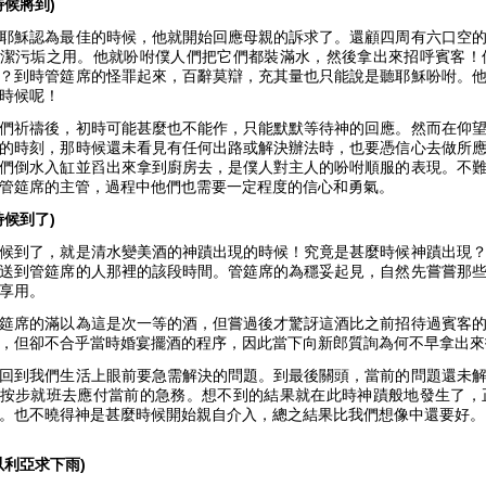
時候將到)
耶穌認為最佳的時候，他就開始回應母親的訴求了。還顧四周有六口空
潔污垢之用。他就吩咐僕人們把它們都裝滿水，然後拿出來招呼賓客！
？到時管筵席的怪罪起來，百辭莫辯，充其量也只能說是聽耶穌吩咐。
的時候呢！
們祈禱後，初時可能甚麼也不能作，只能默默等待神的回應。然而在仰
的時刻，那時候還未看見有任何出路或解決辦法時，也要憑信心去做所
們倒水入缸並舀出來拿到廚房去，是僕人對主人的吩咐順服的表現。不
管筵席的主管，過程中他們也需要一定程度的信心和勇氣。
時候到了)
候到了，就是清水變美酒的神蹟出現的時候！究竟是甚麼時候神蹟出現
送到管筵席的人那裡的該段時間。管筵席的為穩妥起見，自然先嘗嘗那
客享用。
筵席的滿以為這是次一等的酒，但嘗過後才驚訝這酒比之前招待過賓客
，但卻不合乎當時婚宴擺酒的程序，因此當下向新郎質詢為何不早拿出
回到我們生活上眼前要急需解決的問題。到最後關頭，當前的問題還未
按步就班去應付當前的急務。想不到的結果就在此時神蹟般地發生了，
。也不曉得神是甚麼時候開始親自介入，總之結果比我們想像中還要好
以利亞求下雨)