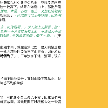
吩咐先知以利亞會見亞哈王，並說要降雨在
與他一較高下。結果在迦密山上，那批所謂
盡燔祭、木柴、石頭、塵土，又燒乾溝裡的
亞哈王說：
「你現在可以上去吃喝，因為有
神降雨。
上去，向海觀看。』僕人就上去觀看，說：
看見有一小片雲從海裡上來，不過如人手那
霎時間，天因風雲黑暗，降下大雨。」
(王
，繼續求雨，就在這第七次，僕人眺望遠處
便十拿九穩地叫亞哈王下山避雨，因他相信
「時候到了」
，三年沒有下過一滴雨，現在
他持續不斷地禱告，直到雨降下來為止。結
始時想不到的時候！
時間，可能會令自己忐忑不安，因此我們有
要輕言放棄。等候期間可以積極去做一些需