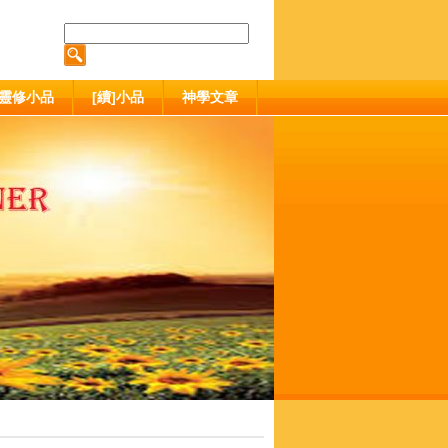
靈修小品
[續]小品
神學文章