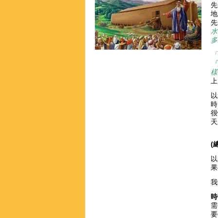
先
地
先
水
多
「
『
樣
上
以
時
很
天
(
以
果
我
時
需
要